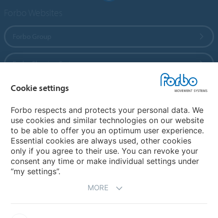
Forbo Websites
Forbo Group
Forbo Flooring Systems
Cookie settings
Forbo Movement Systems
Forbo respects and protects your personal data. We
use cookies and similar technologies on our website
to be able to offer you an optimum user experience.
Country sites
Essential cookies are always used, other cookies
only if you agree to their use. You can revoke your
Choose your country
consent any time or make individual settings under
“my settings”.
MORE