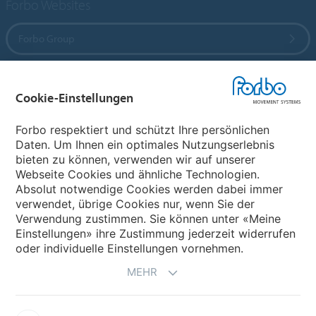
Forbo Websites
Forbo Group
Forbo Flooring Systems
Cookie-Einstellungen
Forbo Movement Systems
Forbo respektiert und schützt Ihre persönlichen
Daten. Um Ihnen ein optimales Nutzungserlebnis
bieten zu können, verwenden wir auf unserer
Webseite Cookies und ähnliche Technologien.
Wählen Sie ein Land
Absolut notwendige Cookies werden dabei immer
verwendet, übrige Cookies nur, wenn Sie der
Wählen Sie Ihr Land
Verwendung zustimmen. Sie können unter «Meine
Einstellungen» ihre Zustimmung jederzeit widerrufen
oder individuelle Einstellungen vornehmen.
MEHR