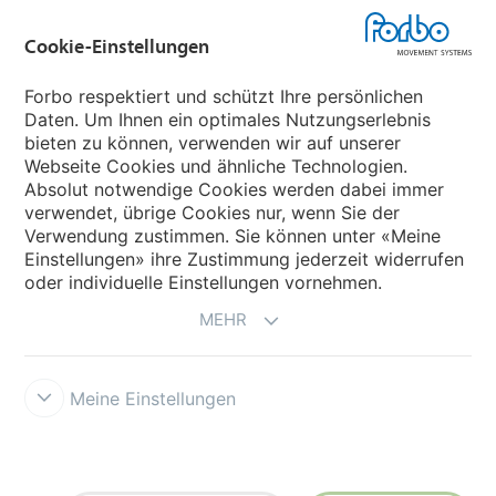
Forbo Flooring Systems
Cookie-Einstellungen
Forbo Movement Systems
Forbo respektiert und schützt Ihre persönlichen
Daten. Um Ihnen ein optimales Nutzungserlebnis
bieten zu können, verwenden wir auf unserer
Webseite Cookies und ähnliche Technologien.
Wählen Sie ein Land
Absolut notwendige Cookies werden dabei immer
verwendet, übrige Cookies nur, wenn Sie der
Wählen Sie Ihr Land
Verwendung zustimmen. Sie können unter «Meine
Einstellungen» ihre Zustimmung jederzeit widerrufen
oder individuelle Einstellungen vornehmen.
MEHR
Meine Einstellungen
Impressum und Disclaimer
Forbo Integrity Line
Cookie-
Einstellungen