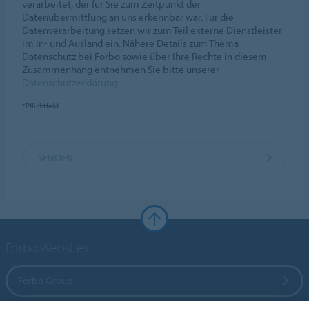
verarbeitet, der für Sie zum Zeitpunkt der
Datenübermittlung an uns erkennbar war. Für die
Datenverarbeitung setzen wir zum Teil externe Dienstleister
im In- und Ausland ein. Nähere Details zum Thema
Datenschutz bei Forbo sowie über Ihre Rechte in diesem
Zusammenhang entnehmen Sie bitte unserer
Datenschutzerklärung
.
*Pflichtfeld
SENDEN
Forbo Websites
Forbo Group