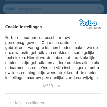
Forbo Flooring Systems
Forbo Movement Systems
Cookie-instellingen
Forbo respecteert en beschermt uw
persoonsgegevens. Om u een optimale
Website
gebruikerservaring te kunnen bieden, maken we op
onze website gebruik van cookies en soortgelijke
Kies uw land
technieken. Hierbij worden absoluut noodzakelijke
cookies altijd gebruikt, en andere cookies alleen als
u daarmee instemt. Onder «Mijn instellingen» kunt u
uw toestemming altijd weer intrekken of de cookie-
My Forbo
instellingen naar uw persoonlijke voorkeur wijzigen.
NIEUWSBRIEF
MEER
Mijn instellingen