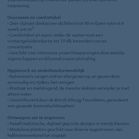
toepassing.
Duurzaam en comfortabel
• Zeer slijtvast dankzij een dichtheid tot 80 miljoen nylon 6.6
vezels per m²
• Comfortabel en warm onder de voeten met een
contactgeluidsreductie tot 19 dB, bevordert rust en
concentratie
• Geschikt voor intensieve projecttoepassingen door antislip
eigenschappen en blijvend mooie uitstraling
Hygiënisch en onderhoudsvriendelijk
• Nylonvezels vangen stof en allergenen op en geven deze
eenvoudig vrij tijdens het reinigen
• Wasbaar en sneldrogend; de meeste vlekken verwijder je met
alleen water
• Gecertificeerd door de British Allergy Foundation, garandeert
een gezonde binnenluchtkwaliteit
Ontworpen om te inspireren
• Twaalf realistische, digitaal geprinte designs in trendy kleuren
• Modulaire planken geschikt voor diverse legpatronen, van
halfsteensverband tot visgraat