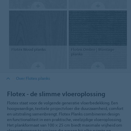
Flotex
Wood planks
Flotex
Ombré | Montage
planks
Over Flotex planks
Flotex - de slimme vloeroplossing
Flotex staat voor de volgende generatie vloerbedekking. Een
hoogwaardige, textiele projectvloer die duurzaamheid, comfort
en uitstraling samenbrengt. Flotex Planks combineren design
en functionaliteit in een praktische, veelzijdige vloeroplossing.
Het plankformaat van 100 × 25 cm biedt maximale vrijheid om
vloerontwerpen te creëren die passen bij elke ruimte en