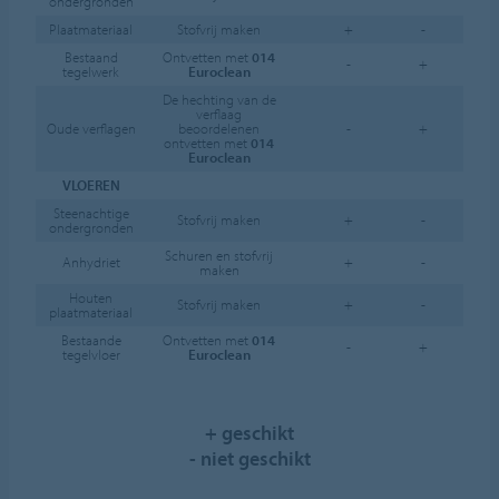
ondergronden
Plaatmateriaal
Stofvrij maken
+
-
+
Bestaand
Ontvetten met
014
-
+
+
tegelwerk
Euroclean
De hechting van de
verflaag
Oude verflagen
beoordelenen
-
+
+
ontvetten met
014
Euroclean
VLOEREN
Steenachtige
Stofvrij maken
+
-
+*
ondergronden
Schuren en stofvrij
Anhydriet
+
-
-
maken
Houten
Stofvrij maken
+
-
-
plaatmateriaal
Bestaande
Ontvetten met
014
-
+
-
tegelvloer
Euroclean
+ geschikt
- niet geschikt