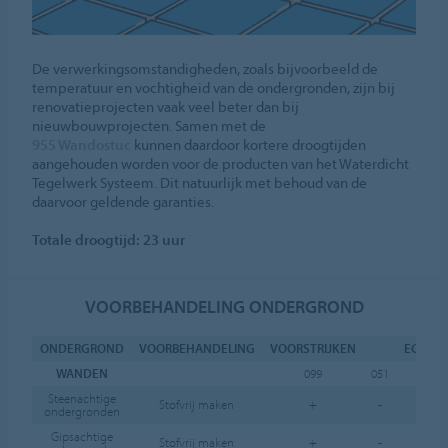
De verwerkingsomstandigheden, zoals bijvoorbeeld de
temperatuur en vochtigheid van de ondergronden, zijn bij
renovatieprojecten vaak veel beter dan bij
nieuwbouwprojecten. Samen met de
955 Wandostuc
kunnen daardoor kortere droogtijden
aangehouden worden voor de producten van het Waterdicht
Tegelwerk Systeem. Dit natuurlijk met behoud van de
daarvoor geldende garanties.
Totale droogtijd: 23 uur
VOORBEHANDELING ONDERGROND
ONDERGROND
VOORBEHANDELING
VOORSTRIJKEN
EGALIS
WANDEN
099
051
955
Steenachtige
Stofvrij maken
+
-
+
ondergronden
Gipsachtige
Stofvrij maken
+
-
+