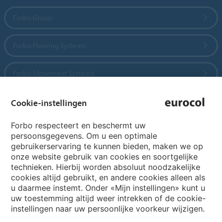
Forbo Group
Forbo Flooring Systems
Forbo Movement Systems
Cookie-instellingen
Country sites
Forbo respecteert en beschermt uw
persoonsgegevens. Om u een optimale
Choose your country
gebruikerservaring te kunnen bieden, maken we op
onze website gebruik van cookies en soortgelijke
technieken. Hierbij worden absoluut noodzakelijke
cookies altijd gebruikt, en andere cookies alleen als
My Forbo
u daarmee instemt. Onder «Mijn instellingen» kunt u
Archief webinars
uw toestemming altijd weer intrekken of de cookie-
instellingen naar uw persoonlijke voorkeur wijzigen.
Archief webinars architecten