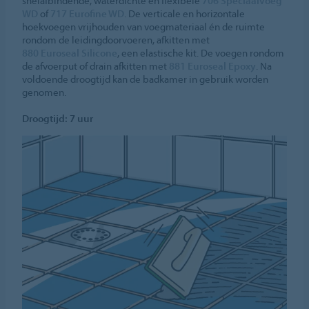
snelafbindende, waterdichte en flexibele
706 Speciaalvoeg
WD
of
717 Eurofine WD
. De verticale en horizontale
hoekvoegen vrijhouden van voegmateriaal én de ruimte
rondom de leidingdoorvoeren, afkitten met
880 Euroseal Silicone
, een elastische kit. De voegen rondom
de afvoerput of drain afkitten met
881 Euroseal Epoxy
. Na
voldoende droogtijd kan de badkamer in gebruik worden
genomen.
Droogtijd: 7 uur