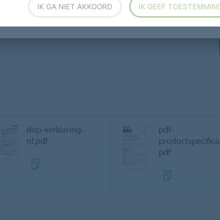
IK GA NIET AKKOORD
IK GEEF TOESTEMMIN
urvrij en neutraal
ch. Niet corrosief ten
C 1PLUS (zeer emissiearm)
dop-verklaring-
pdf-
nl.pdf
productspecifica
pdf