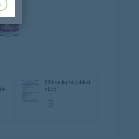
G
880-veiligheidsblad
tie.
nl.pdf