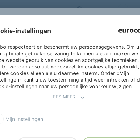
NEDERLANDS
CO
INSPIRATIE &
okie-instellingen
OVER ONS
PRODUCTEN
SERVICES
REFERENTIES
rbo respecteert en beschermt uw persoonsgegevens. Om u
eltechniek
Afdichtingsmiddelen
880 EUROSEAL SILICONE
n optimale gebruikerservaring te kunnen bieden, maken we
e website gebruik van cookies en soortgelijke technieken.
rbij worden absoluut noodzakelijke cookies altijd gebruikt,
ere cookies alleen als u daarmee instemt. Onder «Mijn
tellingen» kunt u uw toestemming altijd weer intrekken of 
kie-instellingen naar uw persoonlijke voorkeur wijzigen.
ICONE
LEES MEER
sch afdichten van bouw- en
n kunnen opnemen van max.
Mijn instellingen
gemeen uitstekend op
eschilderd hout, beton,
n. Geschikt voor binnen,