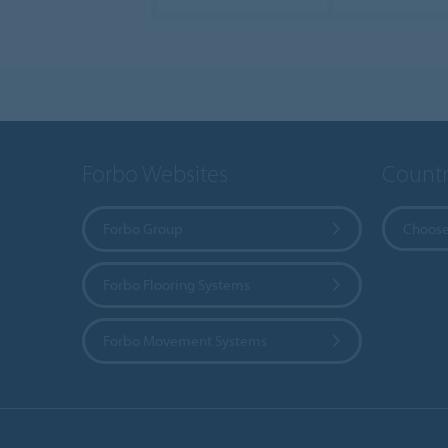
Forbo Websites
Countr
Forbo Group
Choose
Forbo Flooring Systems
Forbo Movement Systems