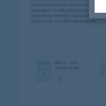
buiten en industriële ruimten. Geurarm, zu
uithardend. Na uitharding duurzaam elastis
opzichte van metalen. Dankzij EMICODE E
ook geschikt voor BREEAM-projecten.
880-ec 1 plus
licentie nl.pdf