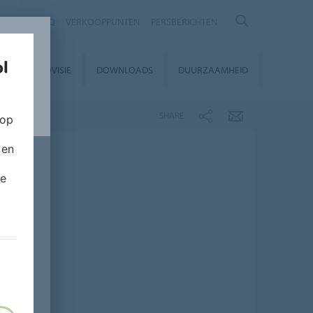
NTACT
FAQ
VERKOOPPUNTEN
PERSBERICHTEN
EUROVISIE
DOWNLOADS
DUURZAAMHEID
SHARE
 op
 en
de