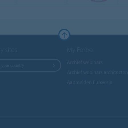
y sites
My Forbo
Archief webinars
 your country
Archief webinars architecten
Aanmelden Eurovisie