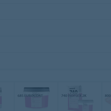
T
685 EUROCOAT
740 ISOFLEX 2K
80