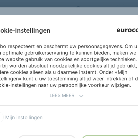
NEDERLANDS
CO
INSPIRATIE &
okie-instellingen
OVER ONS
PRODUCTEN
SERVICES
REFERENTIES
rbo respecteert en beschermt uw persoonsgegevens. Om u
eltechniek
Afdichtingsmiddelen
063 EUROBAND
n optimale gebruikerservaring te kunnen bieden, maken we
e website gebruik van cookies en soortgelijke technieken.
rbij worden absoluut noodzakelijke cookies altijd gebruikt,
ere cookies alleen als u daarmee instemt. Onder «Mijn
tellingen» kunt u uw toestemming altijd weer intrekken of 
kie-instellingen naar uw persoonlijke voorkeur wijzigen.
LEES MEER
izontale en verticale
 douchecellen, badkamers,
Mijn instellingen
t afdichten van
elwerk. Te gebruiken i.c.m.