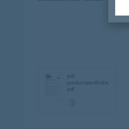
pdf-
productspecificatie.
pdf