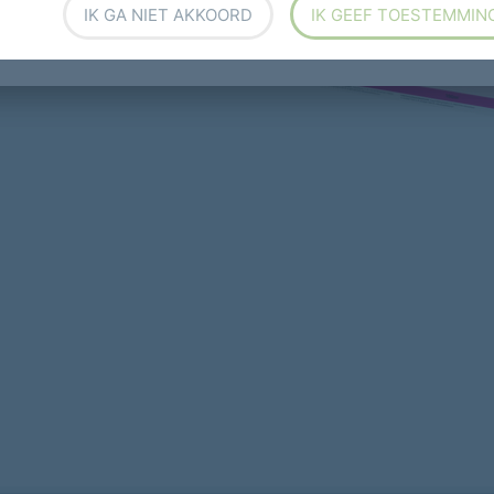
IK GA NIET AKKOORD
IK GEEF TOESTEMMIN