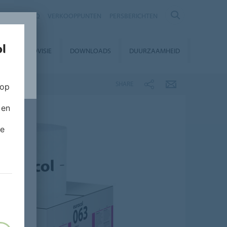
NTACT
FAQ
VERKOOPPUNTEN
PERSBERICHTEN
EUROVISIE
DOWNLOADS
DUURZAAMHEID
SHARE
 op
 en
de