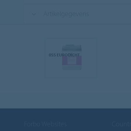
Artikelgegevens
055 EURODICHT
Forbo Websites
Countr