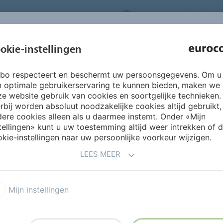
NEDERLANDS
CO
INSPIRATIE &
okie-instellingen
OVER ONS
PRODUCTEN
SERVICES
REFERENTIES
rbo respecteert en beschermt uw persoonsgegevens. Om u
ing productoverzicht
BetonDesign
Producten BetonDesign
n optimale gebruikerservaring te kunnen bieden, maken we
e website gebruik van cookies en soortgelijke technieken.
rbij worden absoluut noodzakelijke cookies altijd gebruikt,
ere cookies alleen als u daarmee instemt. Onder «Mijn
tellingen» kunt u uw toestemming altijd weer intrekken of 
kie-instellingen naar uw persoonlijke voorkeur wijzigen.
LEES MEER
ken van gekleurde (390
Mijn instellingen
lDesign-wanden. Dit
ij intensief gebruik op