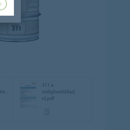
G
311 a-
tie.
veiligheidsblad
nl.pdf