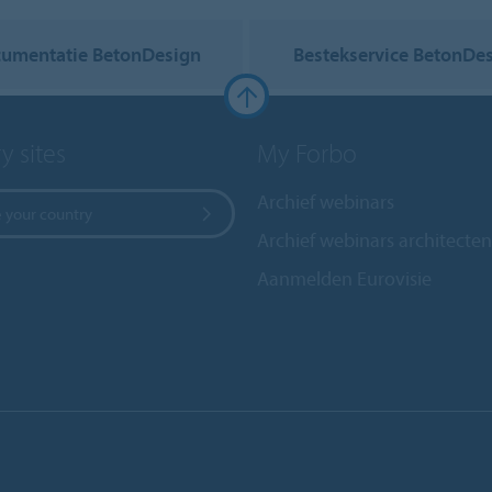
umentatie BetonDesign
Bestekservice BetonDe
y sites
My Forbo
Archief webinars
 your country
Archief webinars architecten
Aanmelden Eurovisie