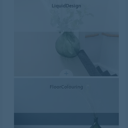
LiquidDesign
FloorColouring