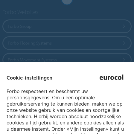
Forbo Websites
Forbo Group
Forbo Flooring Systems
Forbo Movement Systems
Cookie-instellingen
Country sites
Forbo respecteert en beschermt uw
persoonsgegevens. Om u een optimale
Choose your country
gebruikerservaring te kunnen bieden, maken we op
onze website gebruik van cookies en soortgelijke
technieken. Hierbij worden absoluut noodzakelijke
cookies altijd gebruikt, en andere cookies alleen als
My Forbo
u daarmee instemt. Onder «Mijn instellingen» kunt u