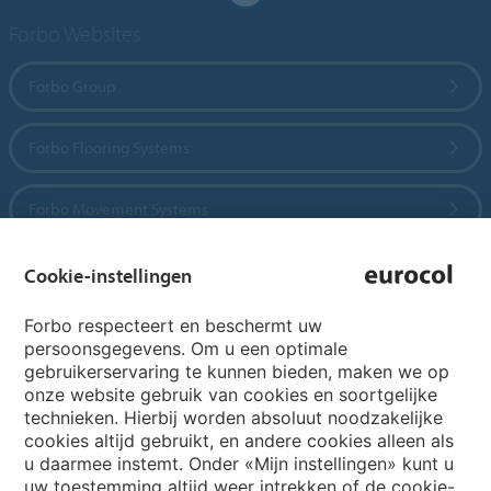
Forbo Websites
Forbo Group
Forbo Flooring Systems
Forbo Movement Systems
Cookie-instellingen
Country sites
Forbo respecteert en beschermt uw
persoonsgegevens. Om u een optimale
Choose your country
gebruikerservaring te kunnen bieden, maken we op
onze website gebruik van cookies en soortgelijke
technieken. Hierbij worden absoluut noodzakelijke
cookies altijd gebruikt, en andere cookies alleen als
My Forbo
u daarmee instemt. Onder «Mijn instellingen» kunt u
Archief webinars
uw toestemming altijd weer intrekken of de cookie-