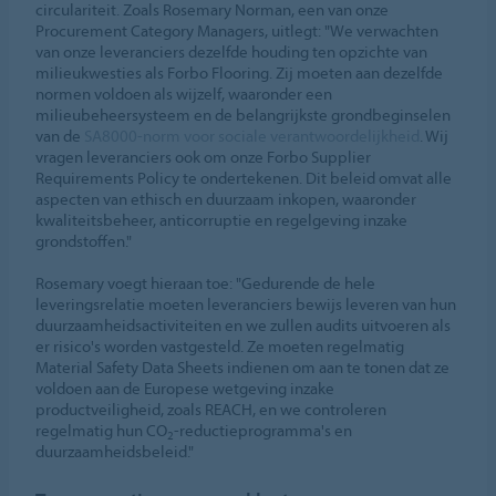
circulariteit. Zoals Rosemary Norman, een van onze
Procurement Category Managers, uitlegt: "We verwachten
van onze leveranciers dezelfde houding ten opzichte van
milieukwesties als Forbo Flooring. Zij moeten aan dezelfde
normen voldoen als wijzelf, waaronder een
milieubeheersysteem en de belangrijkste grondbeginselen
van de
SA8000-norm voor sociale verantwoordelijkheid
. Wij
vragen leveranciers ook om onze Forbo Supplier
Requirements Policy te ondertekenen. Dit beleid omvat alle
aspecten van ethisch en duurzaam inkopen, waaronder
kwaliteitsbeheer, anticorruptie en regelgeving inzake
grondstoffen."
Rosemary voegt hieraan toe: "Gedurende de hele
leveringsrelatie moeten leveranciers bewijs leveren van hun
duurzaamheidsactiviteiten en we zullen audits uitvoeren als
er risico's worden vastgesteld. Ze moeten regelmatig
Material Safety Data Sheets indienen om aan te tonen dat ze
voldoen aan de Europese wetgeving inzake
productveiligheid, zoals REACH, en we controleren
regelmatig hun CO
-reductieprogramma's en
2
duurzaamheidsbeleid."