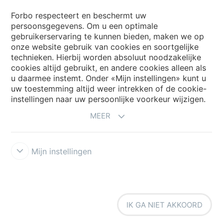
Forbo respecteert en beschermt uw
persoonsgegevens. Om u een optimale
Website
gebruikerservaring te kunnen bieden, maken we op
onze website gebruik van cookies en soortgelijke
Kies uw land
technieken. Hierbij worden absoluut noodzakelijke
cookies altijd gebruikt, en andere cookies alleen als
u daarmee instemt. Onder «Mijn instellingen» kunt u
uw toestemming altijd weer intrekken of de cookie-
My Forbo
instellingen naar uw persoonlijke voorkeur wijzigen.
NIEUWSBRIEF
MEER
Mijn instellingen
Voorwaarden
Privacyverklaring
Disclaimer
Cookies
Forbo
IK GA NIET AKKOORD
Integrity Line
Cookie-instellingen