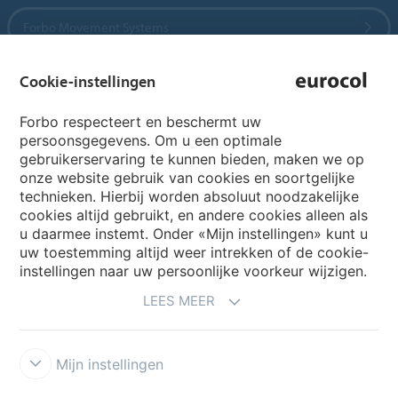
Forbo Movement Systems
Cookie-instellingen
Country sites
Forbo respecteert en beschermt uw
persoonsgegevens. Om u een optimale
Choose your country
gebruikerservaring te kunnen bieden, maken we op
onze website gebruik van cookies en soortgelijke
technieken. Hierbij worden absoluut noodzakelijke
cookies altijd gebruikt, en andere cookies alleen als
My Forbo
u daarmee instemt. Onder «Mijn instellingen» kunt u
Archief webinars
uw toestemming altijd weer intrekken of de cookie-
instellingen naar uw persoonlijke voorkeur wijzigen.
Archief webinars architecten
LEES MEER
Aanmelden Eurovisie
Mijn instellingen