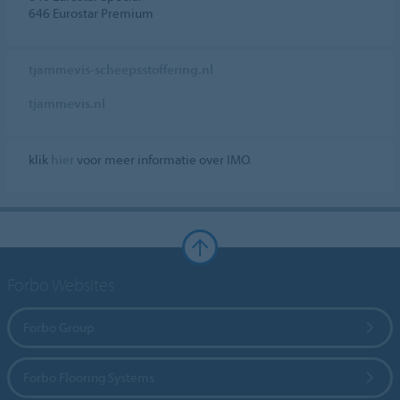
646 Eurostar Premium
tjammevis-scheepsstoffering.nl
tjammevis.nl
klik
hier
voor meer informatie over IMO.
Forbo Websites
Forbo Group
Forbo Flooring Systems