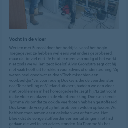
Vocht in de vloer
Werken met Eurocol doet het bedrijf al vanaf het begin.
Toegegeven: ze hebben wel eens wat anders geprobeerd,
maar dat beviel niet. ‘Je hebt er meer van nodig of het werkt
niet zoals we willen’, zegt Roelof. Alvin Grondstra zegt dat hij
niet vaak hoeft uit te rukken voor advies of ondersteuning. ‘Zij
weten heel goed wat ze doen.’ Toch misschien een
voorbeeldje? ‘Ja, voor rederij Doeksen, die de veerdiensten
naar Terschelling en Vlieland uitvoert, hadden we een vloer
met problemen in het horecagedeelte’, zegt hij. ‘Er zat vocht
in die vloer en blazen in de vloerbedekking. Doeksen kende
Tjamme Vis omdat ze ook de veerboten hebben gestoffeerd.
Dus kwam de vraag of zij het probleem wilden oplossen. We
hebben toen samen eerst gekeken wat er fout was. Het
bleek dat de vorige stoffeerder een aantal dingen niet had
gedaan die wel in het advies stonden. Nu Tjamme Vis het