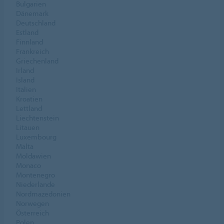
Bulgarien
Dänemark
Deutschland
Estland
Finnland
Frankreich
Griechenland
Irland
Island
Italien
Kroatien
Lettland
Liechtenstein
Litauen
Luxembourg
Malta
Moldawien
Monaco
Montenegro
Niederlande
Nordmazedonien
Norwegen
Österreich
Polen