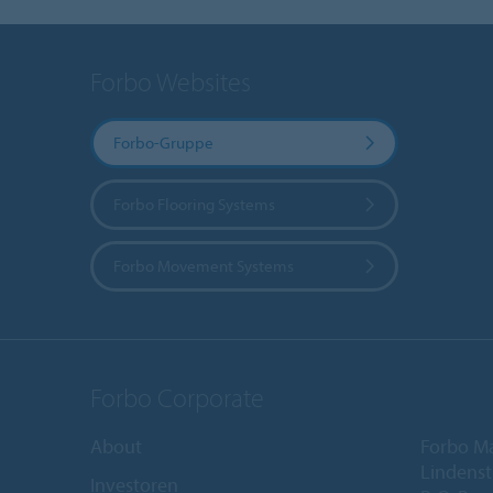
Forbo Websites
Forbo-Gruppe
Forbo Flooring Systems
Forbo Movement Systems
Forbo Corporate
About
Forbo M
Lindenst
Investoren