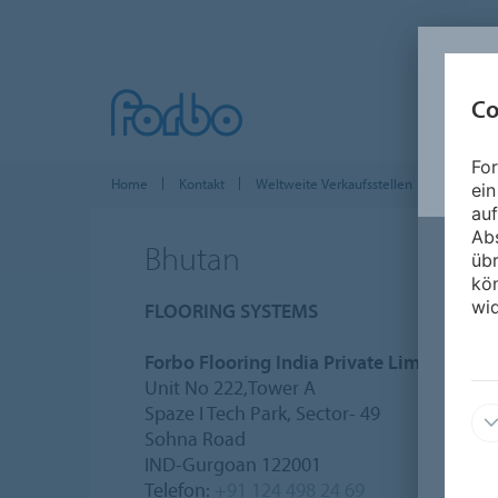
Co
For
Home
Kontakt
Weltweite Verkaufsstellen
Asien-Paz
ein
auf
Ab
Bhutan
üb
kön
wid
FLOORING SYSTEMS
Forbo Flooring India Private Limited
Unit No 222,Tower A
Spaze I Tech Park, Sector- 49
Sohna Road
IND-Gurgoan 122001
Telefon:
+91 124 498 24 69