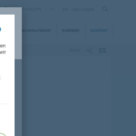
FORBO-GRUPPE
EN
DISCLAIMER
DIEN
NACHHALTIGKEIT
KARRIERE
KONTAKT
nen
TEILEN
wir
t