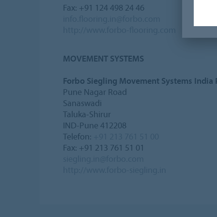
Fax: +91 124 498 24 46
info.flooring.in@forbo.com
http://www.forbo-flooring.com
MOVEMENT SYSTEMS
Forbo Siegling Movement Systems India P
Pune Nagar Road
Sanaswadi
Taluka-Shirur
IND-Pune 412208
Telefon:
+91 213 761 51 00
Fax: +91 213 761 51 01
siegling.in@forbo.com
http://www.forbo-siegling.in