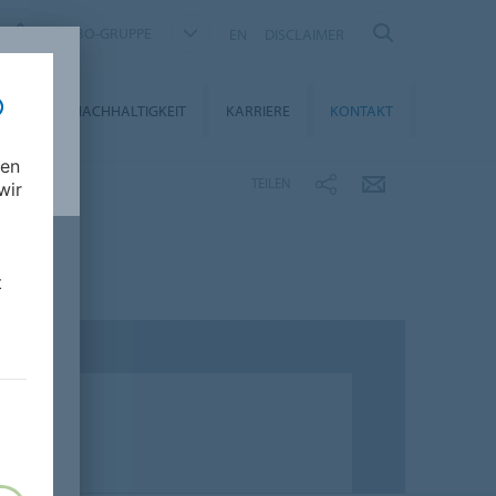
FORBO-GRUPPE
EN
DISCLAIMER
DIEN
NACHHALTIGKEIT
KARRIERE
KONTAKT
nen
TEILEN
wir
t