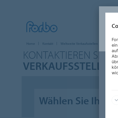
Co
For
Home
Kontakt
Weltweite Verkaufsstellen
ein
KONTAKTIEREN SIE 
auf
Ab
VERKAUFSSTELLEN
üb
kön
wid
Wählen Sie Ihr L