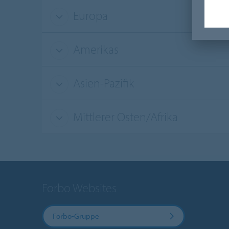
Europa
Amerikas
Asien-Pazifik
Mittlerer Osten/Afrika
Forbo Websites
Forbo-Gruppe