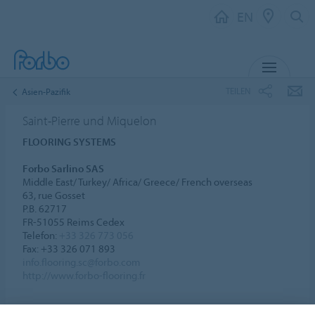
EN
MENU
TEILEN
Asien-Pazifik
Saint-Pierre und Miquelon
FLOORING SYSTEMS
Forbo Sarlino SAS
Middle East/ Turkey/ Africa/ Greece/ French overseas
63, rue Gosset
P.B. 62717
FR-51055 Reims Cedex
Telefon:
+33 326 773 056
Fax: +33 326 071 893
info.flooring.sc@forbo.com
http://www.forbo-flooring.fr