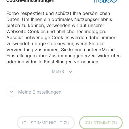
Cookie-Einstellungen
Forbo Websites
Forbo respektiert und schützt Ihre persönlichen
Daten. Um Ihnen ein optimales Nutzungserlebnis
Forbo-Gruppe
bieten zu können, verwenden wir auf unserer
Webseite Cookies und ähnliche Technologien.
Forbo Flooring Systems
Absolut notwendige Cookies werden dabei immer
verwendet, übrige Cookies nur, wenn Sie der
Verwendung zustimmen. Sie können unter «Meine
Forbo Movement Systems
Einstellungen» ihre Zustimmung jederzeit widerrufen
oder individuelle Einstellungen vornehmen.
MEHR
Meine Einstellungen
Forbo Integrity Line
Cookie-Einstellungen
ICH STIMME NICHT ZU
ICH STIMME ZU
creating better environments