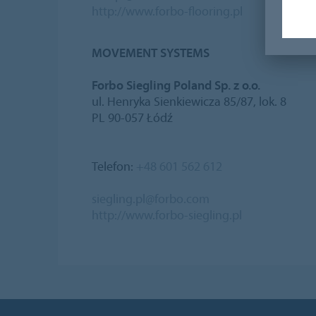
http://www.forbo-flooring.pl
MOVEMENT SYSTEMS
Forbo Siegling Poland Sp. z o.o.
ul. Henryka Sienkiewicza 85/87, lok. 8
PL 90-057 Łódź
Telefon:
+48 601 562 612
siegling.pl@forbo.com
http://www.forbo-siegling.pl