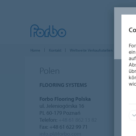
Co
For
Home
Kontakt
Weltweite Verkaufsstellen
Europa
ein
auf
Ab
Polen
üb
kön
wid
FLOORING SYSTEMS
Forbo Flooring Polska
ul. Jeleniogórska 16
PL 60-179 Poznań
Telefon:
+48 61 862 13 82
Fax: +48 61 622 99 71
info.pl@forbo.com