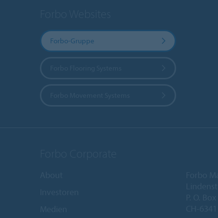
Forbo Websites
Forbo-Gruppe
Forbo Flooring Systems
Forbo Movement Systems
Forbo Corporate
About
Forbo M
Lindenst
Investoren
P. O. Box
CH-6341
Medien