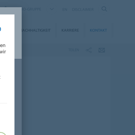
FORBO-GRUPPE
EN
DISCLAIMER
DIEN
NACHHALTIGKEIT
KARRIERE
KONTAKT
nen
TEILEN
wir
t