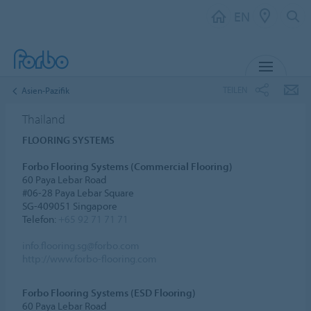
EN
MENU
TEILEN
Asien-Pazifik
Thailand
FLOORING SYSTEMS
Forbo Flooring Systems (Commercial Flooring)
60 Paya Lebar Road
#06-28 Paya Lebar Square
SG-409051 Singapore
Telefon:
+65 92 71 71 71
info.flooring.sg@forbo.com
http://www.forbo-flooring.com
Forbo Flooring Systems (ESD Flooring)
60 Paya Lebar Road