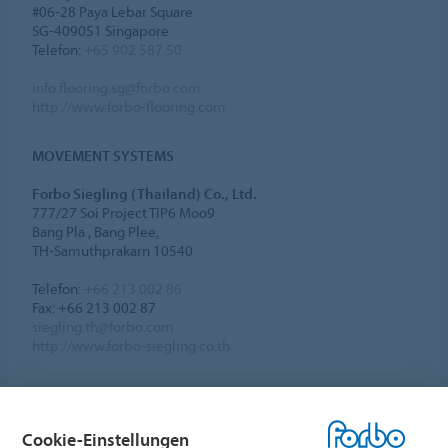
#06-28 Paya Lebar Square
SG-409051 Singapore
Telefon:
+65 902 587 50
info.flooring.sg@forbo.com
http://www.forbo-flooring.com
MOVEMENT SYSTEMS
Forbo Siegling (Thailand) Co., Ltd.
777/27 Soi Project TIP6 Moo9
Bang Pla , Bang Plee,
TH-Samuthprakarn 10540
Telefon:
+66 213 002 86
Fax: +66 213 002 87
siegling.th@forbo.com
http://www.forbo-siegling.co.th
Cookie-Einstellungen