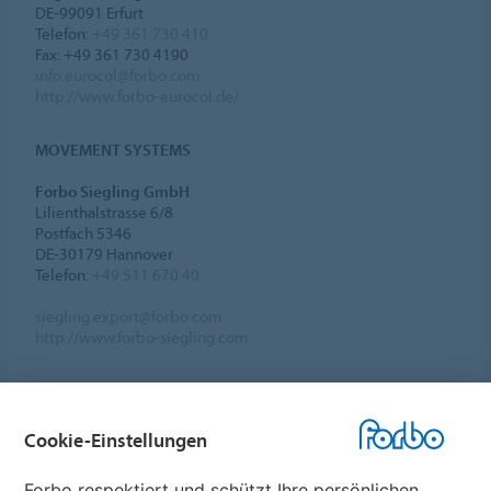
DE-99091 Erfurt
Telefon:
+49 361 730 410
Fax: +49 361 730 4190
info.eurocol@forbo.com
http://www.forbo-eurocol.de/
MOVEMENT SYSTEMS
Forbo Siegling GmbH
Lilienthalstrasse 6/8
Postfach 5346
DE-30179 Hannover
Telefon:
+49 511 670 40
siegling.export@forbo.com
http://www.forbo-siegling.com
Cookie-Einstellungen
Forbo Websites
Forbo respektiert und schützt Ihre persönlichen