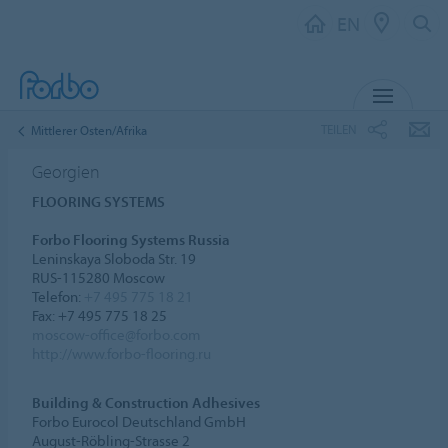
EN
MENU
TEILEN
Mittlerer Osten/Afrika
Georgien
FLOORING SYSTEMS
Forbo Flooring Systems Russia
Leninskaya Sloboda Str. 19
RUS-115280 Moscow
Telefon:
+7 495 775 18 21
Fax: +7 495 775 18 25
moscow-office@forbo.com
http://www.forbo-flooring.ru
Building & Construction Adhesives
Forbo Eurocol Deutschland GmbH
August-Röbling-Strasse 2