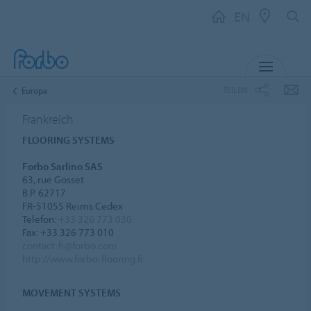
EN
MENU
TEILEN
Europa
Frankreich
FLOORING SYSTEMS
Forbo Sarlino SAS
63, rue Gosset
B.P. 62717
FR-51055 Reims Cedex
Telefon:
+33 326 773 030
Fax: +33 326 773 010
contact-fr@forbo.com
http://www.forbo-flooring.fr
MOVEMENT SYSTEMS