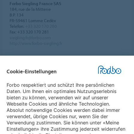
Forbo Siegling France SAS
184, rue de la Mitterie
B.P. 134
FR-59461 Lomme Cedéx
Telefon:
+33 320 170 280
Fax: +33 320 170 281
siegling.fr@forbo.com
http://www.forbo-siegling.fr
Cookie-Einstellungen
Forbo Websites
Forbo respektiert und schützt Ihre persönlichen
Daten. Um Ihnen ein optimales Nutzungserlebnis
Forbo-Gruppe
bieten zu können, verwenden wir auf unserer
Webseite Cookies und ähnliche Technologien.
Forbo Flooring Systems
Absolut notwendige Cookies werden dabei immer
verwendet, übrige Cookies nur, wenn Sie der
Verwendung zustimmen. Sie können unter «Meine
Forbo Movement Systems
Einstellungen» ihre Zustimmung jederzeit widerrufen