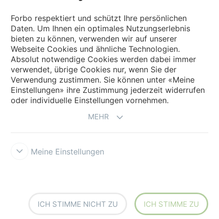
Forbo Websites
Forbo respektiert und schützt Ihre persönlichen
Daten. Um Ihnen ein optimales Nutzungserlebnis
Forbo-Gruppe
bieten zu können, verwenden wir auf unserer
Webseite Cookies und ähnliche Technologien.
Forbo Flooring Systems
Absolut notwendige Cookies werden dabei immer
verwendet, übrige Cookies nur, wenn Sie der
Verwendung zustimmen. Sie können unter «Meine
Forbo Movement Systems
Einstellungen» ihre Zustimmung jederzeit widerrufen
oder individuelle Einstellungen vornehmen.
MEHR
Meine Einstellungen
Forbo Integrity Line
Cookie-Einstellungen
ICH STIMME NICHT ZU
ICH STIMME ZU
creating better environments