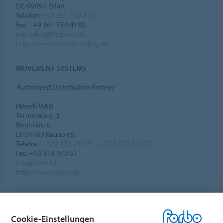
DE-99091 Erfurt
Telefon:
+49 361 730 410
Fax: +49 361 730 4190
info.erfurt@forbo.com
http://www.forbo-bonding.de
MOVEMENT SYSTEMS
Authorized Distribution Partner
Hitech UAB
Terminalo g. 3
Biruliskiu k.
LT-54469 Kauno raj.
Telefon:
+370 373 232 71 / +370 372 032 73
Fax: +46 319 970 51
info@hitech.lt
http://www.hitech.lt
Cookie-Einstellungen