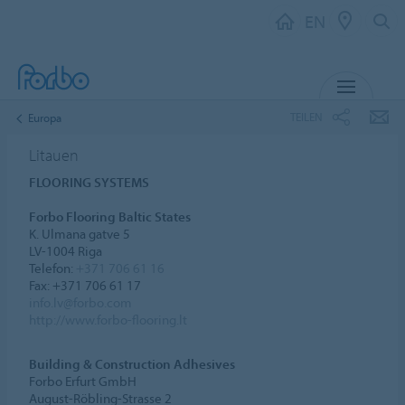
EN
MENU
TEILEN
Europa
Litauen
FLOORING SYSTEMS
Forbo Flooring Baltic States
K. Ulmana gatve 5
LV-1004 Riga
Telefon:
+371 706 61 16
Fax: +371 706 61 17
info.lv@forbo.com
http://www.forbo-flooring.lt
Building & Construction Adhesives
Forbo Erfurt GmbH
August-Röbling-Strasse 2