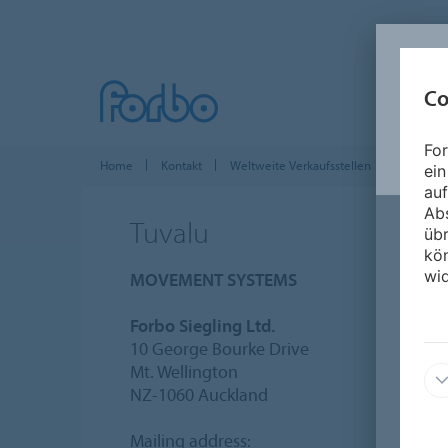
Co
For
Home
Kontakt
Weltweite Verkaufsstellen
Asien-Paz
ein
auf
Ab
Tuvalu
üb
kön
wid
MOVEMENT SYSTEMS
Forbo Siegling Ltd.
10 George Bourke Drive
Mt. Wellington
NZ-1060 Auckland
Mailing address: