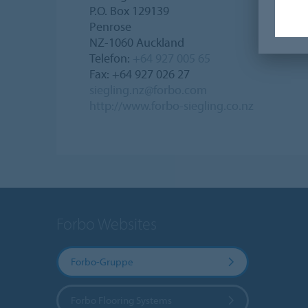
P.O. Box 129139
Penrose
NZ-1060 Auckland
Telefon:
+64 927 005 65
Fax: +64 927 026 27
siegling.nz@forbo.com
http://www.forbo-siegling.co.nz
Forbo Websites
Forbo-Gruppe
Forbo Flooring Systems