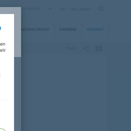
FORBO-GRUPPE
EN
DISCLAIMER
DIEN
NACHHALTIGKEIT
KARRIERE
KONTAKT
nen
TEILEN
wir
t