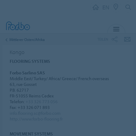
EN
MENU
TEILEN
Mittlerer Osten/Afrika
Kongo
FLOORING SYSTEMS
Forbo Sarlino SAS
Middle East/ Turkey/ Africa/ Greece/ French overseas
63, rue Gosset
P.B. 62717
FR-51055 Reims Cedex
Telefon:
+33 326 773 056
Fax: +33 326 071 893
info.flooring.sc@forbo.com
http://www.forbo-flooring.fr
MOVEMENT SYSTEMS