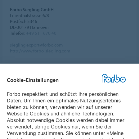
Forbo Siegling GmbH
Lilienthalstrasse 6/8
Postfach 5346
DE-30179 Hannover
Telefon:
+49 511 670 40
siegling.export@forbo.com
http://www.forbo-siegling.com
Cookie-Einstellungen
Forbo Websites
Forbo respektiert und schützt Ihre persönlichen
Daten. Um Ihnen ein optimales Nutzungserlebnis
Forbo-Gruppe
bieten zu können, verwenden wir auf unserer
Webseite Cookies und ähnliche Technologien.
Forbo Flooring Systems
Absolut notwendige Cookies werden dabei immer
verwendet, übrige Cookies nur, wenn Sie der
Verwendung zustimmen. Sie können unter «Meine
Forbo Movement Systems