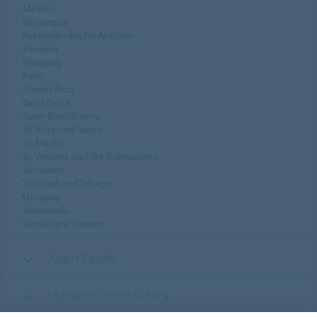
Mexiko
Nicaragua
Niederländische Antillen
Panama
Paraguay
Peru
Puerto Rico
Saint Lucia
Saint-Barthélemy
St. Kitts und Nevis
St. Martin
St. Vincent und die Grenadinen
Suriname
Trinidad und Tobago
Uruguay
Venezuela
Vereinigte Staaten
Asien-Pazifik
Mittlerer Osten/Afrika