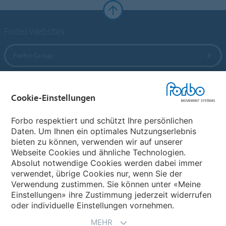
Forbo Websites
Forbo Group
Forbo Flooring Systems
Cookie-Einstellungen
Forbo Movement Systems
Forbo respektiert und schützt Ihre persönlichen
Daten. Um Ihnen ein optimales Nutzungserlebnis
bieten zu können, verwenden wir auf unserer
Webseite Cookies und ähnliche Technologien.
Wählen Sie ein Land
Absolut notwendige Cookies werden dabei immer
verwendet, übrige Cookies nur, wenn Sie der
Wählen Sie Ihr Land
Verwendung zustimmen. Sie können unter «Meine
Einstellungen» ihre Zustimmung jederzeit widerrufen
oder individuelle Einstellungen vornehmen.
MEHR