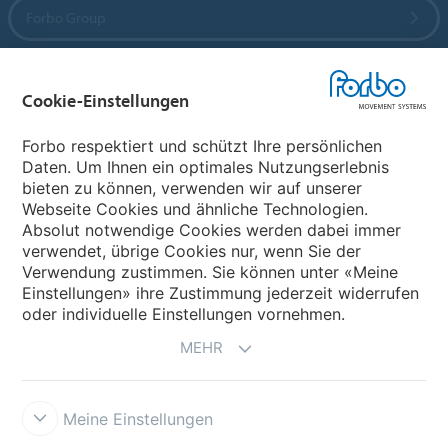
Forbo Group
Forbo Flooring Systems
Cookie-Einstellungen
Forbo Movement Systems
Forbo respektiert und schützt Ihre persönlichen
Daten. Um Ihnen ein optimales Nutzungserlebnis
bieten zu können, verwenden wir auf unserer
Webseite Cookies und ähnliche Technologien.
Wählen Sie ein Land
Absolut notwendige Cookies werden dabei immer
verwendet, übrige Cookies nur, wenn Sie der
Wählen Sie Ihr Land
Verwendung zustimmen. Sie können unter «Meine
Einstellungen» ihre Zustimmung jederzeit widerrufen
oder individuelle Einstellungen vornehmen.
MEHR
Meine Einstellungen