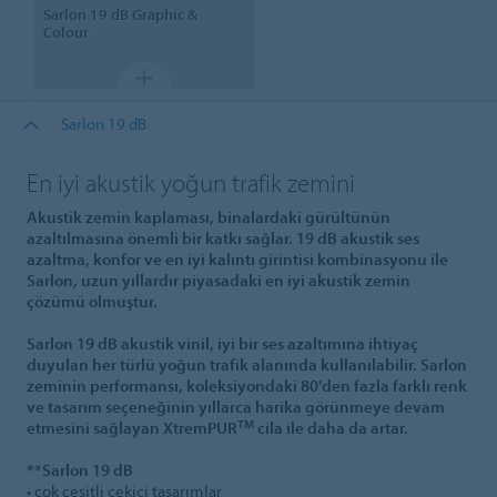
Sarlon
19 dB Graphic &
Colour
Sarlon 19 dB
En iyi akustik yoğun trafik zemini
Akustik zemin kaplaması, binalardaki gürültünün
azaltılmasına önemli bir katkı sağlar. 19 dB akustik ses
azaltma, konfor ve en iyi kalıntı girintisi kombinasyonu ile
Sarlon, uzun yıllardır piyasadaki en iyi akustik zemin
çözümü olmuştur.
Sarlon 19 dB akustik vinil, iyi bir ses azaltımına ihtiyaç
duyulan her türlü yoğun trafik alanında kullanılabilir. Sarlon
zeminin performansı, koleksiyondaki 80'den fazla farklı renk
ve tasarım seçeneğinin yıllarca harika görünmeye devam
TM
etmesini sağlayan XtremPUR
cila ile daha da artar.
**Sarlon 19 dB
• çok çeşitli çekici tasarımlar