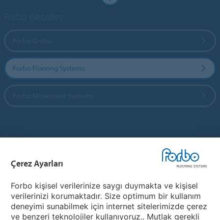
Forbo Websites
Forbo Grubu
Forbo Flooring Systems
Forbo Movement Systems
Ülke Siteleri
Çerez Ayarları
Ülkenizi Seçin
Forbo kişisel verilerinize saygı duymakta ve kişisel
verilerinizi korumaktadır. Size optimum bir kullanım
My Forbo
deneyimi sunabilmek için internet sitelerimizde çerez
ve benzeri teknolojiler kullanıyoruz.. Mutlak gerekli
Ürünler