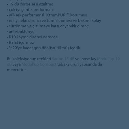
• 19 dB darbe sesi azaltma
• çok iyi çentik performansı
TM
• yüksek performanslı XtremPUR
koruması
• en iyi leke direnci ve temizlenmesi ve bakımı kolay
• sürtünme ve çizilmeye karşı dayanıklı direnç
• anti-bakteriyel
• R10 kayma direnci derecesi
• ftalat içermez
• %20'ye kadar geri dönüştürülmüş içerik
Bu koleksiyonun renkleri
Sarlon 15 dB
ve loose lay
Modul'up 19
dB
veya
Modul'up Compact
tabaka ürün yapısında da
mevcuttur.