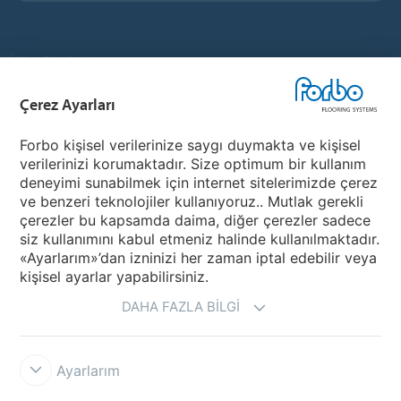
Ülke Siteleri
Çerez Ayarları
Ülkenizi Seçin
Forbo kişisel verilerinize saygı duymakta ve kişisel
verilerinizi korumaktadır. Size optimum bir kullanım
My Forbo
deneyimi sunabilmek için internet sitelerimizde çerez
ve benzeri teknolojiler kullanıyoruz.. Mutlak gerekli
Ürünler
çerezler bu kapsamda daima, diğer çerezler sadece
Covid-19
siz kullanımını kabul etmeniz halinde kullanılmaktadır.
«Ayarlarım»’dan izninizi her zaman iptal edebilir veya
kişisel ayarlar yapabilirsiniz.
DAHA FAZLA BILGI
Ayarlarım