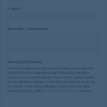
E-MAIL*
MESAJINIZ / SORULARINIZ
VERI GIZLILIĞI BEYANI
Verilerinizi sadece, tarafımıza veri aktarımı esnasında size
bildirilecek amaç doğrultusunda kullanacağız. Verilerin
işlenmesi için yerel ve yabancı harici servis sağlayıcılardan
kısmen faydalanmaktayız. Forbo’daki Veri Gizliliği ve ayrıca
veri sahibi olarak sahip olduğunuz haklar hakkında daha
ayrıntılı bilgi için, lütfen
Veri Gizliliği Beyanımıza
bakınız.