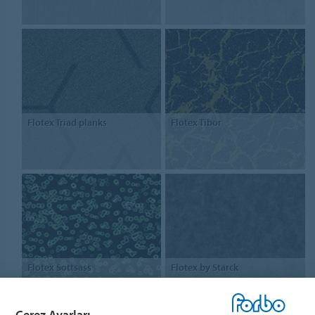
Flotex Triad planks
Flotex Tibor
Flotex Sottsass
Flotex by Starck
Çerez Ayarları