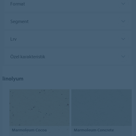
Format
Segment
Lrv
Özel karakteristik
linolyum
Marmoleum Cocoa
Marmoleum Concrete