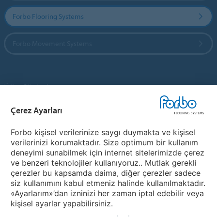
Forbo Flooring Systems
Forbo Movement Systems
Ülke Siteleri
Çerez Ayarları
Ülkenizi Seçin
Forbo kişisel verilerinize saygı duymakta ve kişisel
verilerinizi korumaktadır. Size optimum bir kullanım
My Forbo
deneyimi sunabilmek için internet sitelerimizde çerez
ve benzeri teknolojiler kullanıyoruz.. Mutlak gerekli
Ürünler
çerezler bu kapsamda daima, diğer çerezler sadece
Covid-19
siz kullanımını kabul etmeniz halinde kullanılmaktadır.
«Ayarlarım»’dan izninizi her zaman iptal edebilir veya
kişisel ayarlar yapabilirsiniz.