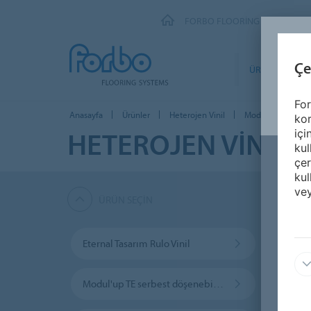
FORBO FLOORING SYSTEMS
Çe
ÜRÜNLER
For
Anasayfa
Ürünler
Heterojen Vinil
Modul'up 19 dB 
kor
HETEROJEN VINIL
içi
kul
çer
kul
vey
ÜRÜN SEÇIN
Eternal Tasarım Rulo Vinil
Eterna
Modul'up TE serbest döşenebilir vinil
Solide