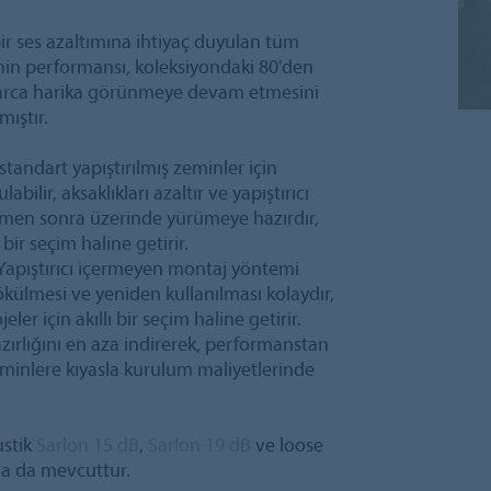
ir ses azaltımına ihtiyaç duyulan tüm
minin performansı, koleksiyondaki 80'den
ıllarca harika görünmeye devam etmesini
mıştır.
standart yapıştırılmış zeminler için
bilir, aksaklıkları azaltır ve yapıştırıcı
emen sonra üzerinde yürümeye hazırdır,
r seçim haline getirir.
 Yapıştırıcı içermeyen montaj yöntemi
ülmesi ve yeniden kullanılması kolaydır,
er için akıllı bir seçim haline getirir.
zırlığını en aza indirerek, performanstan
minlere kıyasla kurulum maliyetlerinde
ustik
Sarlon 15 dB
,
Sarlon 19 dB
ve loose
da da mevcuttur.