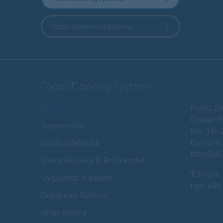
Forbo Movement Systems
Forbo Flooring Systems
Ürünler
Forbo Ze
iTower P
Segmentler
No: 3 K: 
Bomonti 
Sürdürülebilirlik
İstanbul 
İlham Kaynağı & Referanslar
Telefon:
Uygulama & Bakım
Fax: +90
Doküman Galerisi
Ürün Arama