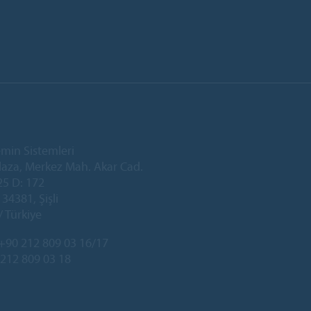
min Sistemleri
laza, Merkez Mah. Akar Cad.
25 D: 172
34381, Şişli
/ Türkiye
+90 212 809 03 16/17
 212 809 03 18