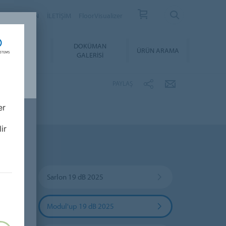
YER
BÜLTEN
İLETİŞİM
FloorVisualizer
YGULAMA &
DOKÜMAN
ÜRÜN ARAMA
BAKIM
GALERISI
PAYLAŞ
er
ir
Sarlon 19 dB 2025
Modul'up 19 dB 2025