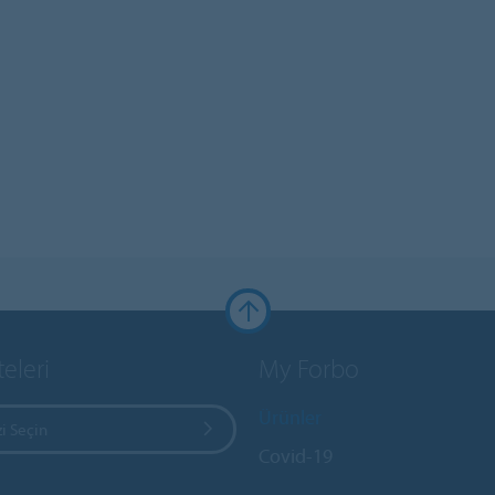
teleri
My Forbo
Ürünler
i Seçin
Covid-19