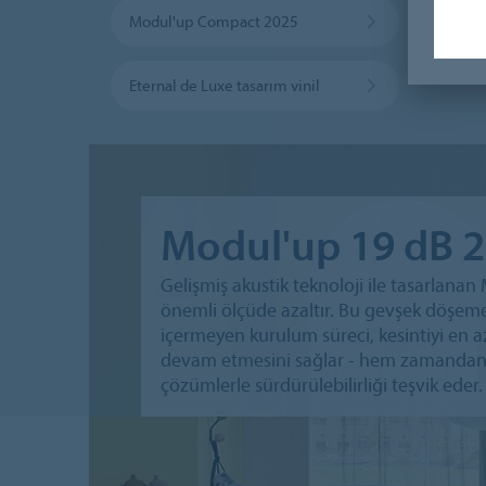
Modul'up Compact 2025
Sarlo
Eternal de Luxe tasarım vinil
Modul'up 19 dB 
Gelişmiş akustik teknoloji ile tasarlana
önemli ölçüde azaltır. Bu gevşek döşemel
içermeyen kurulum süreci, kesintiyi en a
devam etmesini sağlar - hem zamandan 
çözümlerle sürdürülebilirliği teşvik eder.