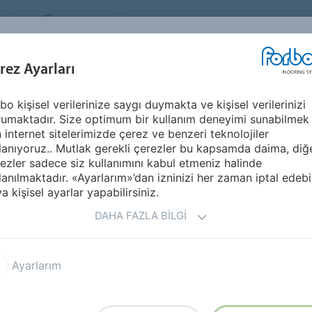
TURKEY
Sürdürülebilirlik
HAKKIMIZDA
KARİ
İLHAM KAYNAĞI &
U
rez Ayarları
SEGMENTLER
SÜRDÜRÜLEBILIRLIK
REFERANSLAR
bo kişisel verilerinize saygı duymakta ve kişisel verilerinizi
2025
umaktadır. Size optimum bir kullanım deneyimi sunabilmek
n internet sitelerimizde çerez ve benzeri teknolojiler
lanıyoruz.. Mutlak gerekli çerezler bu kapsamda daima, diğ
ezler sadece siz kullanımını kabul etmeniz halinde
lanılmaktadır. «Ayarlarım»’dan izninizi her zaman iptal edebil
a kişisel ayarlar yapabilirsiniz.
DAHA FAZLA BILGI
l Original
Sarlon 15 dB 2025
Ayarlarım
 heterojen vinil
Step kaymaz vinyl