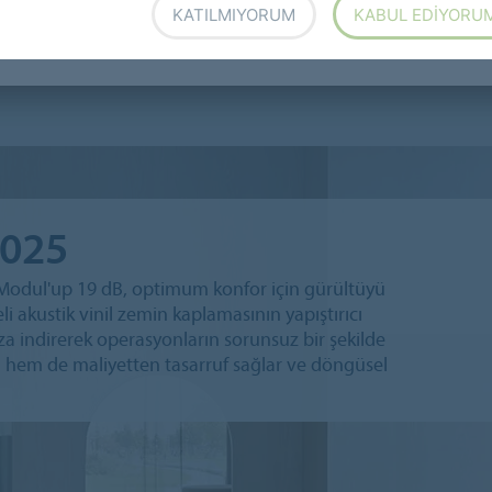
KATILMIYORUM
KABUL EDIYORU
n Complete Step 2025
Sarlon Priméo 2025
2025
n Modul'up 19 dB, optimum konfor için gürültüyü
i akustik vinil zemin kaplamasının yapıştırıcı
za indirerek operasyonların sorunsuz bir şekilde
hem de maliyetten tasarruf sağlar ve döngüsel