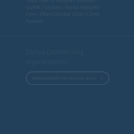
Yasal Uyarı & Kullanım Koşulları
Gizlilik
Cookies
Forbo Integrity
Line
Allura Decibel 2026
Çerez
Ayarları
Dünya çapında satış
organizasyonu
Bölgenizdekiler ile iletişime geçin