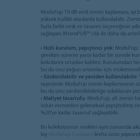
Modul'up 19 dB vinil zemin kaplaması, iyi b
yüksek trafikli alanlarda kullanılabilir. Ze
fazla farklı renk ve tasarım seçeneğinin y
sağlayan XtremPUR™ cila ile daha da artırıl
•
Hızlı kurulum, yapıştırıcı yok
: Modul'up, 
gereken sürenin yarısı kadar bir sürede kurula
kokularını ortadan kaldırır. Kurulumdan h
bu da onu yoğun ortamlar için mükemmel bi
•
Sürdürülebilir ve yeniden kullanılabilir
:
sayesinde Modul'up zemin kaplamasının sök
bu da onu sürdürülebilirliğe odaklanan projel
•
Maliyet tasarrufu
: Modul'up, alt zemin ha
ödün vermeden geleneksel yapıştırılmış ze
%20'ye kadar tasarruf sağlayabilir.
Bu koleksiyonun renkleri aynı zamanda ak
lay
Modul'up Compact
levha ürün yapısın