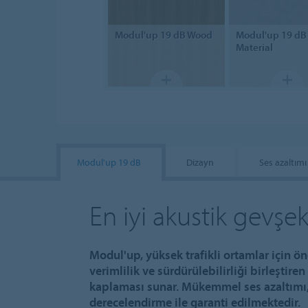
Modul'up
19 dB Wood
Modul'up
19 dB
Material
Modul'up 19 dB
Dizayn
Ses azaltımı
En iyi akustik gevş
Modul'up, yüksek trafikli ortamlar için ö
verimlilik ve sürdürülebilirliği birleştire
kaplaması sunar. Mükemmel ses azaltımı,
derecelendirme ile garanti edilmektedir.