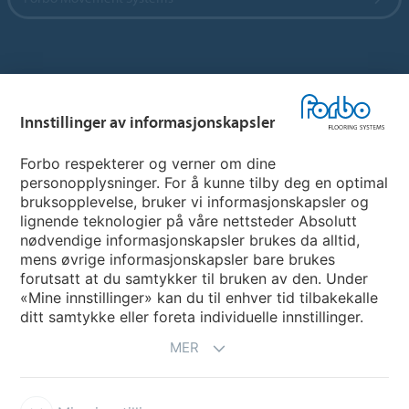
Hjemmeside per land
Innstillinger av informasjonskapsler
Velg land
Forbo respekterer og verner om dine
personopplysninger. For å kunne tilby deg en optimal
My Forbo
bruksopplevelse, bruker vi informasjonskapsler og
lignende teknologier på våre nettsteder Absolutt
INFORMASJON COVID-19
nødvendige informasjonskapsler brukes da alltid,
Support - Ansvarsfraskrivelse
mens øvrige informasjonskapsler bare brukes
forutsatt at du samtykker til bruken av den. Under
«Mine innstillinger» kan du til enhver tid tilbakekalle
ditt samtykke eller foreta individuelle innstillinger.
MER