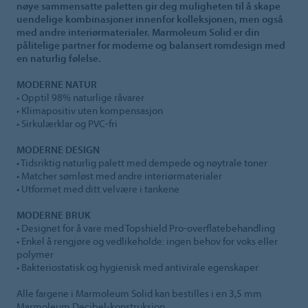
nøye sammensatte paletten gir deg muligheten til å skape
uendelige kombinasjoner innenfor kolleksjonen, men også
med andre interiørmaterialer. Marmoleum Solid er din
pålitelige partner for moderne og balansert romdesign med
en naturlig følelse.
MODERNE NATUR
• Opptil 98% naturlige råvarer
• Klimapositiv uten kompensasjon
• Sirkulærklar og PVC-fri
MODERNE DESIGN
• Tidsriktig naturlig palett med dempede og nøytrale toner
• Matcher sømløst med andre interiørmaterialer
• Utformet med ditt velvære i tankene
MODERNE BRUK
• Designet for å vare med Topshield Pro-overflatebehandling
• Enkel å rengjøre og vedlikeholde: ingen behov for voks eller
polymer
• Bakteriostatisk og hygienisk med antivirale egenskaper
Alle fargene i Marmoleum Solid kan bestilles i en 3,5 mm
Marmoleum Decibel-konstruksjon.