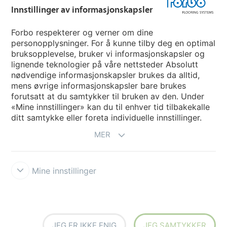
Innstillinger av informasjonskapsler
Velg land
Forbo respekterer og verner om dine
personopplysninger. For å kunne tilby deg en optimal
My Forbo
bruksopplevelse, bruker vi informasjonskapsler og
lignende teknologier på våre nettsteder Absolutt
INFORMASJON COVID-19
nødvendige informasjonskapsler brukes da alltid,
Support - Ansvarsfraskrivelse
mens øvrige informasjonskapsler bare brukes
forutsatt at du samtykker til bruken av den. Under
«Mine innstillinger» kan du til enhver tid tilbakekalle
ditt samtykke eller foreta individuelle innstillinger.
MER
Mine innstillinger
Ansvarsfraskrivelse og vilkår
Personvernerklæring
Informasjonskapsler
Forbo Integrity Line
Innstillinger av
informasjonskapsler
JEG ER IKKE ENIG
JEG SAMTYKKER