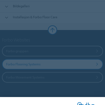
Bildegalleri
Installasjon & Forbo Floor Care
Forbo Websites
Forbo gruppen
Forbo Flooring Systems
Forbo Movement Systems
Hjemmeside per land