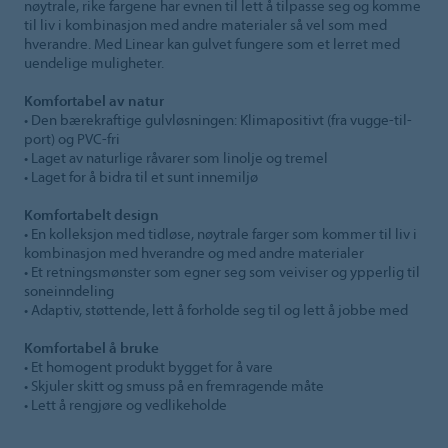
nøytrale, rike fargene har evnen til lett å tilpasse seg og komme
til liv i kombinasjon med andre materialer så vel som med
hverandre. Med Linear kan gulvet fungere som et lerret med
uendelige muligheter.
Komfortabel av natur
• Den bærekraftige gulvløsningen: Klimapositivt (fra vugge-til-
port) og PVC-fri
• Laget av naturlige råvarer som linolje og tremel
• Laget for å bidra til et sunt innemiljø
Komfortabelt design
• En kolleksjon med tidløse, nøytrale farger som kommer til liv i
kombinasjon med hverandre og med andre materialer
• Et retningsmønster som egner seg som veiviser og ypperlig til
soneinndeling
• Adaptiv, støttende, lett å forholde seg til og lett å jobbe med
Komfortabel å bruke
• Et homogent produkt bygget for å vare
• Skjuler skitt og smuss på en fremragende måte
• Lett å rengjøre og vedlikeholde