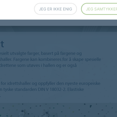
de linoleum
Design med Marmoleum
JEG ER IKKE ENIG
JEG SAMTYKKE
t
sielt utvalgte farger, basert på fargene og
haller. Fargene kan kombineres for å skape spesielle
idrettene som utøves i hallen og er også
or idrettshaller og oppfyller den nyeste europeiske
tyske standarden DIN V 18032-2. Elastiske
.