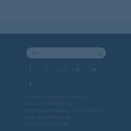
e
Ansvarsfraskrivelse og vilkår
Personvernerklæring
Informasjonskapsler
Forbo Integrity
Line
Innstillinger av
informasjonskapsler