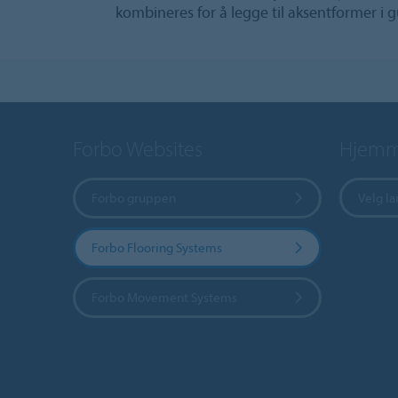
kombineres for å legge til aksentformer i g
Forbo Websites
Hjemme
Forbo gruppen
Velg l
Forbo Flooring Systems
Forbo Movement Systems