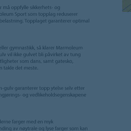
er må oppfylle sikkerhets- og
moleum Sport som topplag reduserer
rbelastning. Topplaget garanterer optimal
t eller gymnastikk, så klarer Marmoleum
lv vil ikke gulvet bli påvirket av tung
estligheter som dans, samt gatesko,
n takle det meste.
gulv garanterer topp ytelse selv etter
engjørings- og vedlikeholdsegenskapene
derne farger med en myk
nding av nøytrale og lyse farger som kan