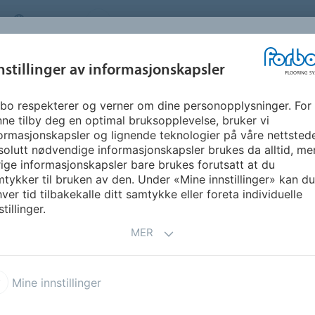
NORWAY
OM OSS
KARRIERE
FAQ
NYHETSBREV
INSPIRASJON &
nstillinger av informasjonskapsler
SEGMENTER
BÆREKRAFT
FLOORVI
REFERANSER
bo respekterer og verner om dine personopplysninger. For
ne tilby deg en optimal bruksopplevelse, bruker vi
ormasjonskapsler og lignende teknologier på våre nettsted
olutt nødvendige informasjonskapsler brukes da alltid, me
ige informasjonskapsler bare brukes forutsatt at du
tykker til bruken av den. Under «Mine innstillinger» kan du 
ver tid tilbakekalle ditt samtykke eller foreta individuelle
stillinger.
MER
leum Linear
Marmoleum Marbled
Mine innstillinger
leum Click
Marmoleum Sport