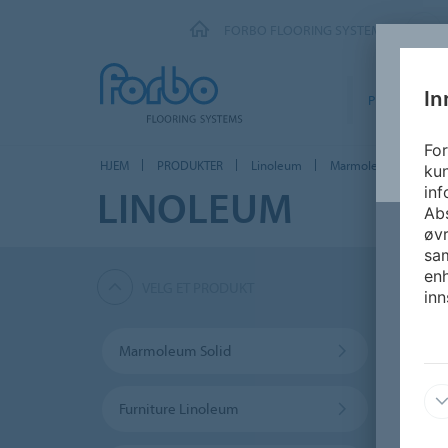
FORBO FLOORING SYSTEMS
In
PRODUKTER
For
HJEM
PRODUKTER
Linoleum
Marmoleum Sport
kun
LINOLEUM
inf
Abs
øvr
sam
enh
VELG ET PRODUKT
inn
Marmoleum Solid
Marmo
Furniture Linoleum
Marmo