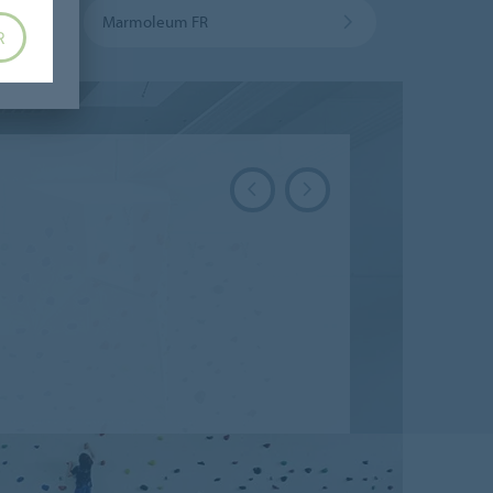
Marmoleum FR
R