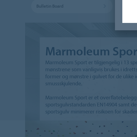
Bulletin Board
Leden
Marmoleum Spor
Marmoleum Sport er tilgjengelig i 13 spe
mønstrene som vanligvis brukes i idretts
former og mønstre i gulvet for de ulike 
smussskjulende.
Marmoleum Sport er et overflatebelegg f
sportsgulvstandarden EN14904 samt den 
sportsgulv minimerer risikoen for skader