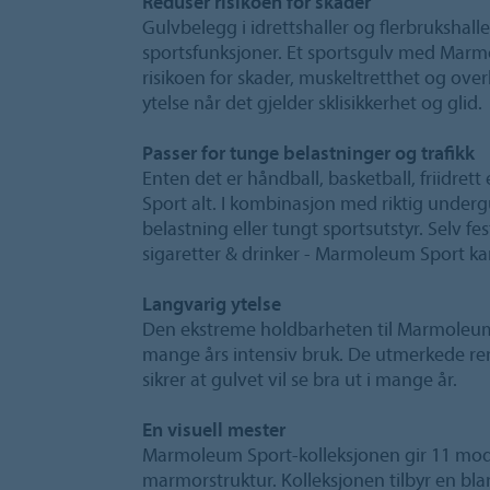
Reduser risikoen for skader
Gulvbelegg i idrettshaller og flerbrukshall
sportsfunksjoner. Et sportsgulv med Mar
risikoen for skader, muskeltretthet og ove
ytelse når det gjelder sklisikkerhet og glid.
Passer for tunge belastninger og trafikk
Enten det er håndball, basketball, friidret
Sport alt. I kombinasjon med riktig undergu
belastning eller tungt sportsutstyr. Selv f
sigaretter & drinker - Marmoleum Sport ka
Langvarig ytelse
Den ekstreme holdbarheten til Marmoleum-
mange års intensiv bruk. De utmerkede r
sikrer at gulvet vil se bra ut i mange år.
En visuell mester
Marmoleum Sport-kolleksjonen gir 11 mo
marmorstruktur. Kolleksjonen tilbyr en bla