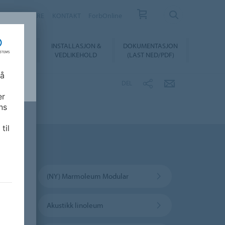
FORHANDLERE
KONTAKT
ForbOnline
INSTALLASJON &
DOKUMENTASJON
SUALIZER
VEDLIKEHOLD
(LAST NED/PDF)
 å
DEL
er
ns
til
(NY) Marmoleum Modular
Akustikk linoleum