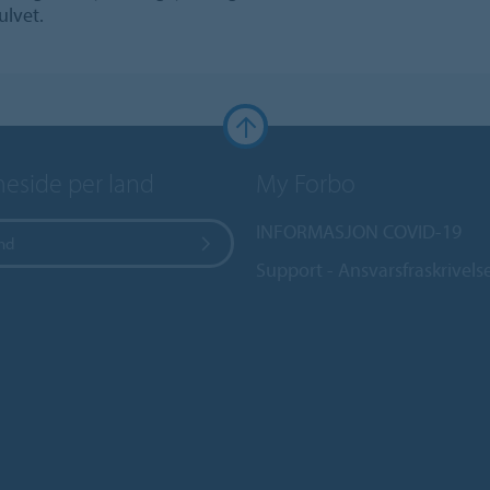
ulvet.
side per land
My Forbo
INFORMASJON COVID-19
and
Support - Ansvarsfraskrivels