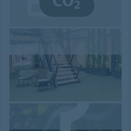
TOPSHIELD PRO
3x forbedret overflatefinish
FAQ
Ofte stilte spørsmål