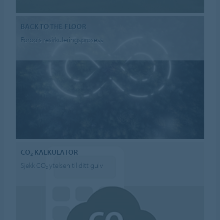
BACK TO THE FLOOR
Forbo's resirkuleringsprosess
CO₂ KALKULATOR
Sjekk CO₂ ytelsen til ditt gulv