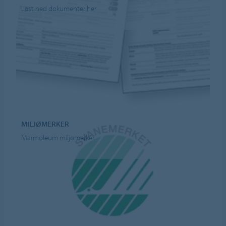
Last ned dokumenter her
MILJØMERKER
Marmoleum miljømerker