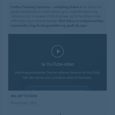
Forbo Flooring Systems – avdeling Asker
er en del av en
global leverandør av høykvalitets gulv, møbellinoleum og
våtromsvinyl. Vi leverer til håndverkere og forhandlere innen
offentlige og private prosjekter.
Vårt fokus er miljøvennlige
materialer, høy funksjonalitet og godt design.
Se YouTube-video
informasjonskapsler Denne videoen leveres av YouTube.
Når den lastes inn, overføres data til YouTube.
TILLAT INFORMASJONSKAPSLER
MILJØFYRTÅRN
Innstillinger for informasjonskapsler
Resertifisert 2023