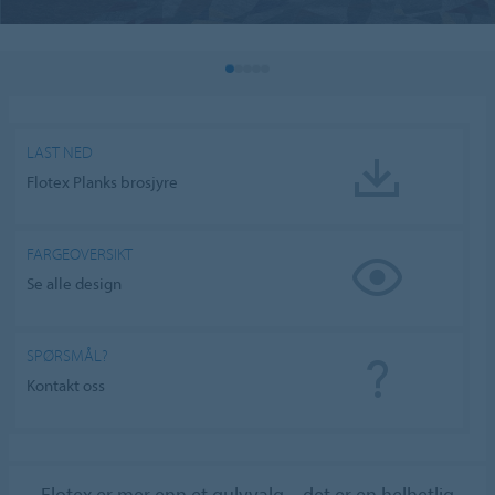
LAST NED
Flotex Planks brosjyre
FARGEOVERSIKT
Se alle design
SPØRSMÅL?
Kontakt oss
Flotex er mer enn et gulvvalg – det er en helhetlig