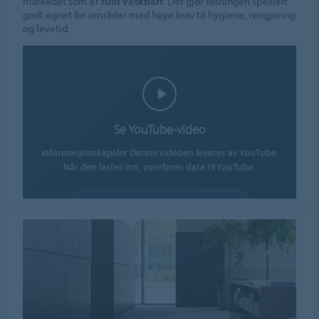
markedet som er
fullt vaskbart
. Det gjør løsningen spesielt
godt egnet for områder med høye krav til hygiene, rengjøring
og levetid.
Se YouTube-video
informasjonskapsler Denne videoen leveres av YouTube.
Når den lastes inn, overføres data til YouTube.
TILLAT INFORMASJONSKAPSLER
Innstillinger for informasjonskapsler