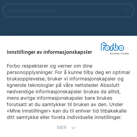
Forbo Movement Systems
Hjemmeside per land
Innstillinger av informasjonskapsler
Velg land
Forbo respekterer og verner om dine
personopplysninger. For å kunne tilby deg en optimal
My Forbo
bruksopplevelse, bruker vi informasjonskapsler og
lignende teknologier på våre nettsteder Absolutt
INFORMASJON COVID-19
nødvendige informasjonskapsler brukes da alltid,
Support - Ansvarsfraskrivelse
mens øvrige informasjonskapsler bare brukes
forutsatt at du samtykker til bruken av den. Under
«Mine innstillinger» kan du til enhver tid tilbakekalle
ditt samtykke eller foreta individuelle innstillinger.
MER