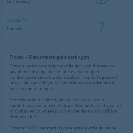
Se alle design
SPØRSMÅL?
Kontakt oss
Flotex – Den smarte gulvløsningen
Flotex er neste generasjon tekstile gulv – en slitesterk og
høytytende løsning utviklet for krevende miljøer.
Kombinasjonen av robust konstruksjon, komfort og visuelt
uttrykk gir langvarig ytelse i alt fra kontor og utdanning til
helse- og hotellmiljøer.
Flotex kombinerer slitestyrken til et hardt gulv med
komforten og varmen fra et teppe. Resultatet er et hygienisk
og funksjonelt gulvbelegg som møter dagens krav til både
design og drift.
Flotex er
100 % vanntett
og det eneste tekstile gulvet på