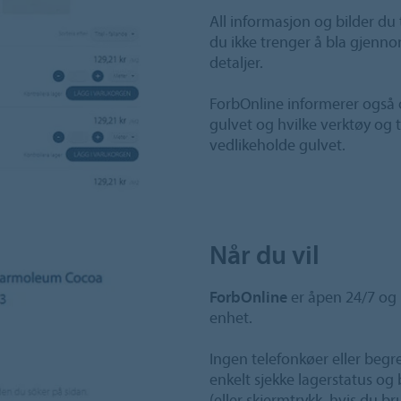
All informasjon og bilder du 
du ikke trenger å bla gjenno
detaljer.
ForbOnline informerer også o
gulvet og hvilke verktøy og 
vedlikeholde gulvet.
Når du vil
ForbOnline
er åpen 24/7 og k
enhet.
Ingen telefonkøer eller begr
enkelt sjekke lagerstatus og 
(eller skjermtrykk, hvis du br