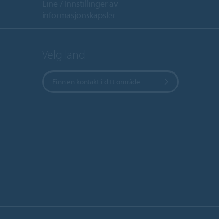
Line
Innstillinger av
informasjonskapsler
Velg land
Finn en kontakt i ditt område