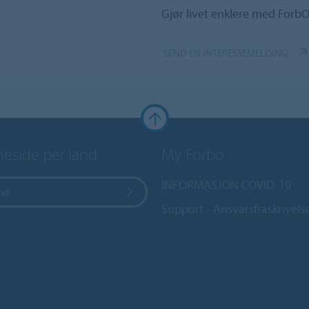
Gjør livet enklere med ForbO
SEND EN INTERESSEMELDING
side per land
My Forbo
INFORMASJON COVID-19
and
Support - Ansvarsfraskrivels