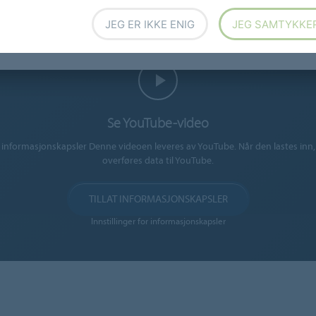
JEG ER IKKE ENIG
JEG SAMTYKKE
Se YouTube-video
informasjonskapsler Denne videoen leveres av YouTube. Når den lastes inn,
overføres data til YouTube.
TILLAT INFORMASJONSKAPSLER
Innstillinger for informasjonskapsler