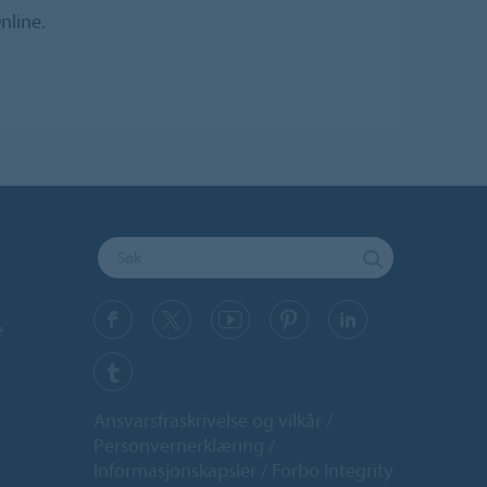
nline.
e
Ansvarsfraskrivelse og vilkår
Personvernerklæring
Informasjonskapsler
Forbo Integrity