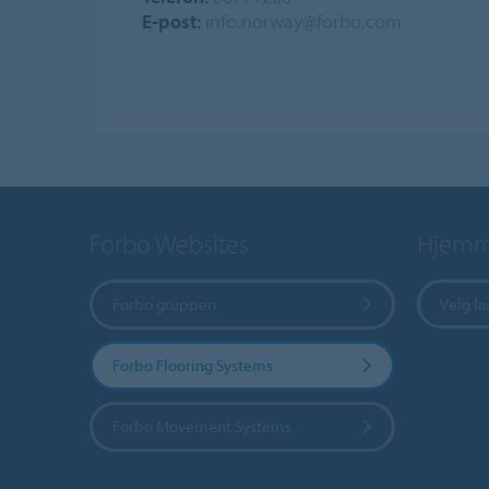
E-post:
info.norway@forbo.com
Forbo Websites
Hjemme
Forbo gruppen
Velg l
Forbo Flooring Systems
Forbo Movement Systems