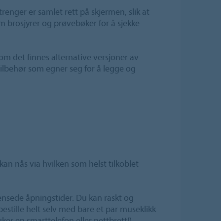
trenger er samlet rett på skjermen, slik at
m brosjyrer og prøvebøker for å sjekke
m det finnes alternative versjoner av
tilbehør som egner seg for å legge og
an nås via hvilken som helst tilkoblet
ensede åpningstider. Du kan raskt og
bestille helt selv med bare et par museklikk
uker en smarttelefon eller nettbrett!).