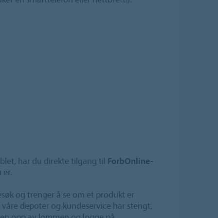
let, har du direkte tilgang til
ForbOnline-
 er.
esøk og trenger å se om et produkt er
om våre depoter og kundeservice har stengt,
onen opp av lommen og logge på