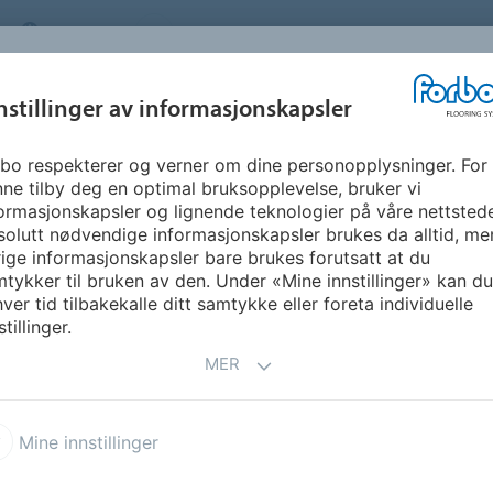
NORWAY
OM OSS
KARRIERE
FAQ
NYHETSBREV
INSPIRASJON &
nstillinger av informasjonskapsler
SEGMENTER
BÆREKRAFT
FLOORVI
REFERANSER
bo respekterer og verner om dine personopplysninger. For
ne tilby deg en optimal bruksopplevelse, bruker vi
ormasjonskapsler og lignende teknologier på våre nettsted
olutt nødvendige informasjonskapsler brukes da alltid, me
ige informasjonskapsler bare brukes forutsatt at du
tykker til bruken av den. Under «Mine innstillinger» kan du 
l alle våre gulv og tilbehør.
Når og hvor som helst.
I vår
ver tid tilbakekalle ditt samtykke eller foreta individuelle
kelt det er å
sjekke lagerstatus og legge inn en
stillinger.
.
MER
Mine innstillinger