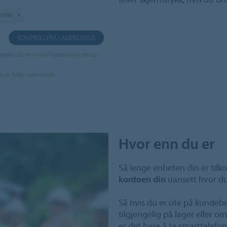
Hvor enn du er
Så lenge enheten din er tilkob
kontoen din
uansett hvor du
Så hvis du er ute på kundeb
tilgjengelig på lager eller 
er det bare å ta smarttelef