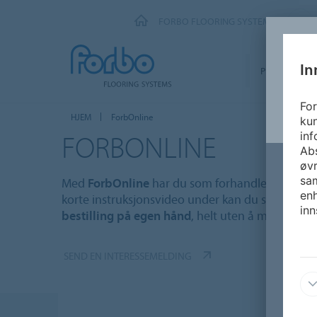
FORBO FLOORING SYSTEMS
In
PRODUKTER
For
HJEM
ForbOnline
kun
FORBONLINE
inf
Abs
øvr
sam
Med
ForbOnline
har du som forhandler tilgang ti
enh
korte instruksjonsvideo under kan du se hvor en
inn
bestilling på egen hånd
, helt uten å måtte ringe
SEND EN INTERESSEMELDING