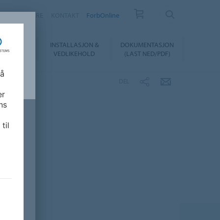
FORHANDLERE
KONTAKT
ForbOnline
INSTALLASJON &
DOKUMENTASJON
SUALIZER
VEDLIKEHOLD
(LAST NED/PDF)
 å
DEL
er
ns
til