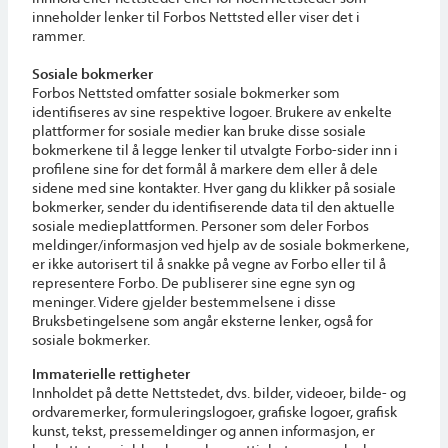
inneholder lenker til Forbos Nettsted eller viser det i
rammer.
Sosiale bokmerker
Forbos Nettsted omfatter sosiale bokmerker som
identifiseres av sine respektive logoer. Brukere av enkelte
plattformer for sosiale medier kan bruke disse sosiale
bokmerkene til å legge lenker til utvalgte Forbo-sider inn i
profilene sine for det formål å markere dem eller å dele
sidene med sine kontakter. Hver gang du klikker på sosiale
bokmerker, sender du identifiserende data til den aktuelle
sosiale medieplattformen. Personer som deler Forbos
meldinger/informasjon ved hjelp av de sosiale bokmerkene,
er ikke autorisert til å snakke på vegne av Forbo eller til å
representere Forbo. De publiserer sine egne syn og
meninger. Videre gjelder bestemmelsene i disse
Bruksbetingelsene som angår eksterne lenker, også for
sosiale bokmerker.
Immaterielle rettigheter
Innholdet på dette Nettstedet, dvs. bilder, videoer, bilde- og
ordvaremerker, formuleringslogoer, grafiske logoer, grafisk
kunst, tekst, pressemeldinger og annen informasjon, er