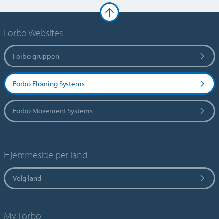
Forbo Websites
Forbo gruppen
Forbo Flooring Systems
Forbo Movement Systems
Hjemmeside per land
Velg land
My Forbo