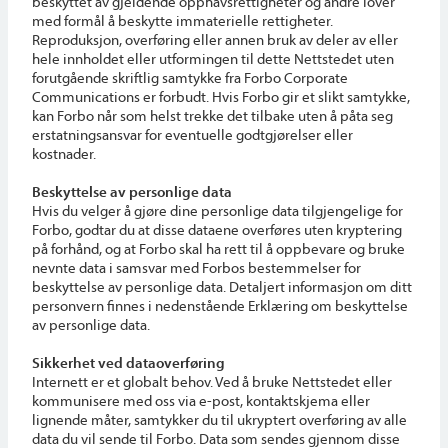
beskyttet av gjeldende opphavsrettigheter og andre lover
med formål å beskytte immaterielle rettigheter.
Reproduksjon, overføring eller annen bruk av deler av eller
hele innholdet eller utformingen til dette Nettstedet uten
forutgående skriftlig samtykke fra Forbo Corporate
Communications er forbudt. Hvis Forbo gir et slikt samtykke,
kan Forbo når som helst trekke det tilbake uten å påta seg
erstatningsansvar for eventuelle godtgjørelser eller
kostnader.
Beskyttelse av personlige data
Hvis du velger å gjøre dine personlige data tilgjengelige for
Forbo, godtar du at disse dataene overføres uten kryptering
på forhånd, og at Forbo skal ha rett til å oppbevare og bruke
nevnte data i samsvar med Forbos bestemmelser for
beskyttelse av personlige data. Detaljert informasjon om ditt
personvern finnes i nedenstående Erklæring om beskyttelse
av personlige data.
Sikkerhet ved dataoverføring
Internett er et globalt behov. Ved å bruke Nettstedet eller
kommunisere med oss via e-post, kontaktskjema eller
lignende måter, samtykker du til ukryptert overføring av alle
data du vil sende til Forbo. Data som sendes gjennom disse