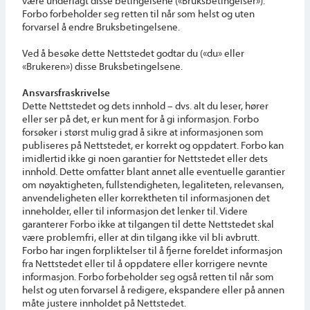
være underlagt disse betingelsene («Bruksbetingelser»).
Forbo forbeholder seg retten til når som helst og uten
forvarsel å endre Bruksbetingelsene.
Ved å besøke dette Nettstedet godtar du («du» eller
«Brukeren») disse Bruksbetingelsene.
Ansvarsfraskrivelse
Dette Nettstedet og dets innhold – dvs. alt du leser, hører
eller ser på det, er kun ment for å gi informasjon. Forbo
forsøker i størst mulig grad å sikre at informasjonen som
publiseres på Nettstedet, er korrekt og oppdatert. Forbo kan
imidlertid ikke gi noen garantier for Nettstedet eller dets
innhold. Dette omfatter blant annet alle eventuelle garantier
om nøyaktigheten, fullstendigheten, legaliteten, relevansen,
anvendeligheten eller korrektheten til informasjonen det
inneholder, eller til informasjon det lenker til. Videre
garanterer Forbo ikke at tilgangen til dette Nettstedet skal
være problemfri, eller at din tilgang ikke vil bli avbrutt.
Forbo har ingen forpliktelser til å fjerne foreldet informasjon
fra Nettstedet eller til å oppdatere eller korrigere nevnte
informasjon. Forbo forbeholder seg også retten til når som
helst og uten forvarsel å redigere, ekspandere eller på annen
måte justere innholdet på Nettstedet.