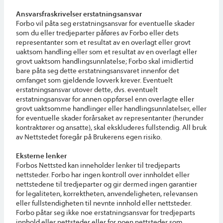
Ansvarsfraskrivelser erstatningsansvar
Forbo vil påta seg erstatningsansvar for eventuelle skader
som du eller tredjeparter påføres av Forbo eller dets
representanter som et resultat av en overlagt eller grovt
uaktsom handling eller som et resultat av en overlagt eller
grovt uaktsom handlingsunnlatelse; Forbo skal imidlertid
bare påta seg dette erstatningsansvaret innenfor det
omfanget som gjeldende lovverk krever. Eventuelt
erstatningsansvar utover dette, dvs. eventuelt
erstatningsansvar for annen oppførsel enn overlagte eller
grovt uaktsomme handlinger eller handlingsunnlatelser, eller
for eventuelle skader forårsaket av representanter (herunder
kontraktører og ansatte), skal ekskluderes fullstendig. All bruk
av Nettstedet foregår på Brukerens egen risiko.
Eksterne lenker
Forbos Nettsted kan inneholder lenker til tredjeparts
nettsteder. Forbo har ingen kontroll over innholdet eller
nettstedene til tredjeparter og gir dermed ingen garantier
for legaliteten, korrektheten, anvendeligheten, relevansen
eller fullstendigheten til nevnte innhold eller nettsteder.
Forbo påtar seg ikke noe erstatningsansvar for tredjeparts
innhold eller nettsteder eller for noen nettsteder som