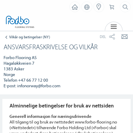
MENY
DEL
Vilkår og betingelser (NY)
ANSVARSFRASKRIVELSE OG VILKÅR
Forbo Flooring AS
Hagaløkkveien 7
1383 Asker
Norge
Telefon +47 66 77 12 00
E-post: infonorway@forbo.com
Alminnelige betingelser for bruk av nettsiden
Generell informasjon for næringsdrivende
All tilgang til og bruk av nettstedet www.forbo-flooring.no
(«Nettstedet») tilhørende Forbo Holding Ltd («Forbo») skal