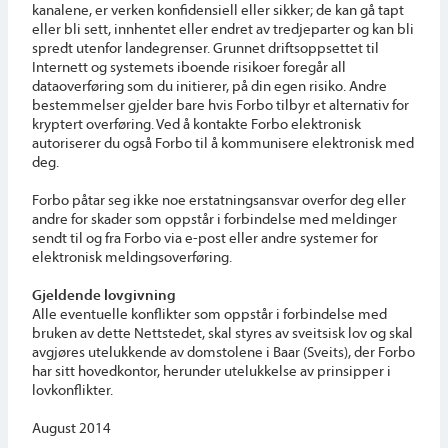
kanalene, er verken konfidensiell eller sikker; de kan gå tapt
eller bli sett, innhentet eller endret av tredjeparter og kan bli
spredt utenfor landegrenser. Grunnet driftsoppsettet til
Internett og systemets iboende risikoer foregår all
dataoverføring som du initierer, på din egen risiko. Andre
bestemmelser gjelder bare hvis Forbo tilbyr et alternativ for
kryptert overføring. Ved å kontakte Forbo elektronisk
autoriserer du også Forbo til å kommunisere elektronisk med
deg.
Forbo påtar seg ikke noe erstatningsansvar overfor deg eller
andre for skader som oppstår i forbindelse med meldinger
sendt til og fra Forbo via e-post eller andre systemer for
elektronisk meldingsoverføring.
Gjeldende lovgivning
Alle eventuelle konflikter som oppstår i forbindelse med
bruken av dette Nettstedet, skal styres av sveitsisk lov og skal
avgjøres utelukkende av domstolene i Baar (Sveits), der Forbo
har sitt hovedkontor, herunder utelukkelse av prinsipper i
lovkonflikter.
August 2014