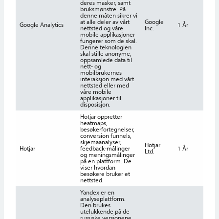
deres masker, samt
bruksmønstre. På
denne måten sikrer vi
at alle deler av vårt
Google
Google Analytics
1 År
nettsted og våre
Inc.
mobile applikasjoner
fungerer som de skal.
Denne teknologien
skal stille anonyme,
oppsamlede data til
nett- og
mobilbrukernes
interaksjon med vårt
nettsted eller med
våre mobile
applikasjoner til
disposisjon.
Hotjar oppretter
heatmaps,
besøkerfortegnelser,
conversion funnels,
skjemaanalyser,
Hotjar
Hotjar
feedback-målinger
1 År
Ltd.
og meningsmålinger
på en plattform. De
viser hvordan
besøkere bruker et
nettsted.
Yandex er en
analyseplattform.
Den brukes
utelukkende på de
russiske versjonene