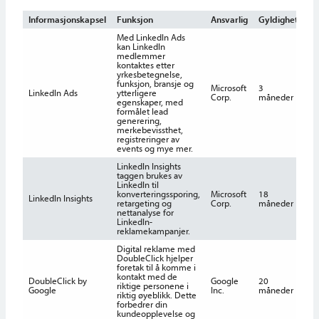
Informasjonskapsel
Funksjon
Ansvarlig
Gyldighet
Med LinkedIn Ads
kan LinkedIn
medlemmer
kontaktes etter
yrkesbetegnelse,
funksjon, bransje og
Microsoft
3
LinkedIn Ads
ytterligere
Corp.
måneder
egenskaper, med
formålet lead
generering,
merkebevissthet,
registreringer av
events og mye mer.
LinkedIn Insights
taggen brukes av
LinkedIn til
konverteringssporing,
Microsoft
18
LinkedIn Insights
retargeting og
Corp.
måneder
nettanalyse for
LinkedIn-
reklamekampanjer.
Digital reklame med
DoubleClick hjelper
foretak til å komme i
kontakt med de
DoubleClick by
Google
20
riktige personene i
Google
Inc.
måneder
riktig øyeblikk. Dette
forbedrer din
kundeopplevelse og