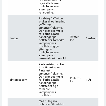
resultater, den gir
også ytterligere
muligheter, som
eksempelvis
retargeting.
Pixel-tag fra Twitter
brukes til optimering
av Twitter
annonser/reklame.
Den gjør det mulig
for Forbo å måle
handlinger på
Twitter
Twitter
1 måned
nettsteder, forbedre
Inc.
kampanjenes
resultater og gir
ytterligere
muligheter, som
eksempelvis
personalisert innhold.
Pinterest-tag brukes
til optimering av
Pinterest
annonser/reklame.
Den gjør det mulig
Pinterest
pinterest.com
for Forbo å måle
1 År
Inc.
handlinger på
nettstedet og å
forbedre
kampanjenes
resultater.
Mail.ru Tag skal
optimere VKontakte