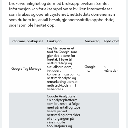
brukervennlighet og dermed bruksopplevelsen. Samlet
informasjon kan for eksempel være hvilken internettleser
som brukes og operativsystemet, nettstedets domenenavn
som du kom fra, antall besøk, gjennomsnittlig oppholdstid,
sider som ble hentet opp.
Informasjonskapsel
Funksjon
Ansvarlig
Gyldighet
Tag Manager er et
tool fra Google som
gjør det lettere for
foretak å føye til
nettsted-tags og
aktualisere dem,
Google
3
Google Tag Manager
inkludert
Inc.
måneder
konverteringssporing,
nettstedanalyse og
remarketing uten at
nettsted-koden må
behandles.
Google Analytics er
en analyseplattform
som brukes til å følge
med på antall og type
besøk på vårt
nettsted og dets sider
eller tilgangen på
våre mobile
applikasjoner og