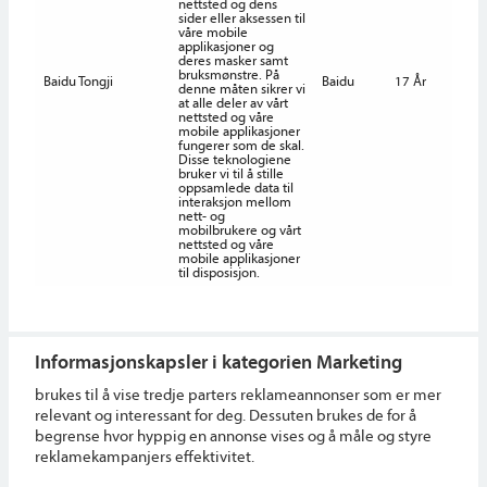
nettsted og dens
sider eller aksessen til
våre mobile
applikasjoner og
deres masker samt
bruksmønstre. På
Baidu Tongji
Baidu
17 År
denne måten sikrer vi
at alle deler av vårt
nettsted og våre
mobile applikasjoner
fungerer som de skal.
Disse teknologiene
bruker vi til å stille
oppsamlede data til
interaksjon mellom
nett- og
mobilbrukere og vårt
nettsted og våre
mobile applikasjoner
til disposisjon.
Informasjonskapsler i kategorien Marketing
brukes til å vise tredje parters reklameannonser som er mer
relevant og interessant for deg. Dessuten brukes de for å
begrense hvor hyppig en annonse vises og å måle og styre
reklamekampanjers effektivitet.