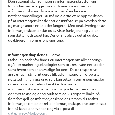
Den automatiske lagringen av informasjonskapsler kan
forhindres ved å legge inn en tilsvarende indikasjon i
informasjonskapsel-fanen, eller ved å endre dine
nettleserinnstillinger. Du må imidlertid være oppmerksom
på at informasjonskapsler har en innflytelse på hvordan dette
og mange andre nettsteder fungerer. Med deaktiveringen av
informasjonskapsler slår du av visse funksjoner og ytelser
som dette nettstedet har. Derfor anbefales det at du ikke
deaktiverer informasjonskapslene.
Informasjonskapslene til Forbo
I tabellen nedenfor finner du informasjon om alle sporings-
og/eller marketingteknologier som brukes i våre nettsteder
samt hvem som er ansvarlige for dem. Da de respektive
ansvarlige – så fremt deres tilbud er integrert i Forbo sitt
nettsted – til en viss grad selv kan sette informasjonskapsler
og endre dem – behandles ikke de enkelte
informasjonskapslene her i det følgende, her beskrives
derimot teknologier og bruk som delvis griper tilbake på
flere forskjellige informasjonskapsler. Dersom du ønsker
informasjon om de enkelte informasjonskapslene som er satt
inn, så kan du henvende deg via e-post til
dataprivacy@forbo.com
.