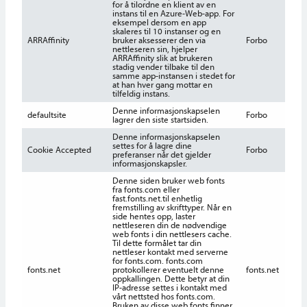
for å tilordne en klient av en
instans til en Azure-Web-app. For
eksempel dersom en app
skaleres til 10 instanser og en
ARRAffinity
bruker aksesserer den via
Forbo
s
nettleseren sin, hjelper
ARRAffinity slik at brukeren
stadig vender tilbake til den
samme app-instansen i stedet for
at han hver gang mottar en
tilfeldig instans.
Denne informasjonskapselen
4
defaultsite
Forbo
lagrer den siste startsiden.
m
Denne informasjonskapselen
settes for å lagre dine
1
Cookie Accepted
Forbo
preferanser når det gjelder
m
informasjonskapsler.
Denne siden bruker web fonts
fra fonts.com eller
fast.fonts.net.til enhetlig
fremstilling av skrifttyper. Når en
side hentes opp, laster
nettleseren din de nødvendige
web fonts i din nettlesers cache.
Til dette formålet tar din
nettleser kontakt med serverne
for fonts.com. fonts.com
fonts.net
protokollerer eventuelt denne
fonts.net
s
oppkallingen. Dette betyr at din
IP-adresse settes i kontakt med
vårt nettsted hos fonts.com.
Bruken av disse web fonts finner