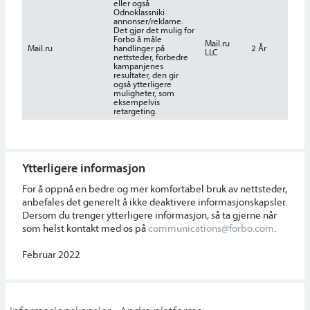
eller også
Odnoklassniki
annonser/reklame.
Det gjør det mulig for
Forbo å måle
Mail.ru
Mail.ru
handlinger på
2 År
LLC
nettsteder, forbedre
kampanjenes
resultater, den gir
også ytterligere
muligheter, som
eksempelvis
retargeting.
Ytterligere informasjon
For å oppnå en bedre og mer komfortabel bruk av nettsteder,
anbefales det generelt å ikke deaktivere informasjonskapsler.
Dersom du trenger ytterligere informasjon, så ta gjerne når
som helst kontakt med os på
communications@forbo.com
.
Februar 2022