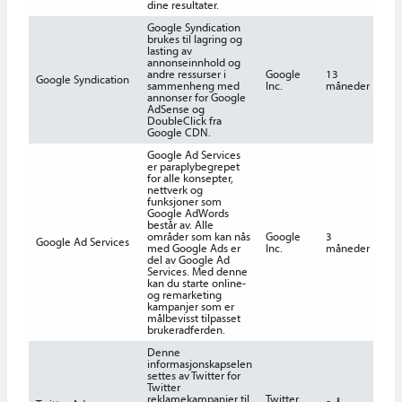
dine resultater.
Google Syndication
brukes til lagring og
lasting av
annonseinnhold og
andre ressurser i
Google
13
Google Syndication
sammenheng med
Inc.
måneder
annonser for Google
AdSense og
DoubleClick fra
Google CDN.
Google Ad Services
er paraplybegrepet
for alle konsepter,
nettverk og
funksjoner som
Google AdWords
består av. Alle
områder som kan nås
Google
3
Google Ad Services
med Google Ads er
Inc.
måneder
del av Google Ad
Services. Med denne
kan du starte online-
og remarketing
kampanjer som er
målbevisst tilpasset
brukeradferden.
Denne
informasjonskapselen
settes av Twitter for
Twitter
reklamekampanjer til
Twitter