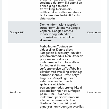
sted med det formål å oppnå en
enhetlig og tiltalende
fremstilling. Dersom din
nettleser ikke støtter web fonts,
brukes en standardskrift fra din
datamaskin.
Denne informasjonskapselen
støtter formularene via Google
Captcha. Google Captcha
Google API
Google Inc.
1
reduserer og forhindrer
misbruket av Forbo online
skjemaer.
Forbo bruker Youtube som
videospiller. Denne tilbys i
kategorien ‘Necessary’ i utvidet
personvernmodus. Den utvidede
personvernmodus for
innlemmede YouTube-spillere
forhindrer at tilskuernes
surfeopplevelse på YouTube blir
påvirket ved avspilling av innlagt
YouTube-innhold. Dette betyr
følgende: Avspillingen av en
video i den innlemmede
spillerens utvidede
personvernmodus brukes ikke til
personaliseringen av surfingen
YouTube
Google Inc.
1
på YouTube – hverken i
innlemmet personvernmodus
eller ved en senere bruk av
YouTube. Dersom det gis ut
annonser i en video som avspilles