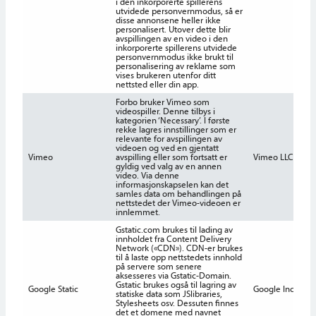
i den inkorporerte spillerens
utvidede personvernmodus, så er
disse annonsene heller ikke
personalisert. Utover dette blir
avspillingen av en video i den
inkorporerte spillerens utvidede
personvernmodus ikke brukt til
personalisering av reklame som
vises brukeren utenfor ditt
nettsted eller din app.
Forbo bruker Vimeo som
videospiller. Denne tilbys i
kategorien ‘Necessary’. I første
rekke lagres innstillinger som er
relevante for avspillingen av
videoen og ved en gjentatt
Vimeo
avspilling eller som fortsatt er
Vimeo LLC
2
gyldig ved valg av en annen
video. Via denne
informasjonskapselen kan det
samles data om behandlingen på
nettstedet der Vimeo-videoen er
innlemmet.
Gstatic.com brukes til lading av
innholdet fra Content Delivery
Network («CDN»). CDN-er brukes
til å laste opp nettstedets innhold
på servere som senere
aksesseres via Gstatic-Domain.
Gstatic brukes også til lagring av
Google Static
Google Inc.
s
statiske data som JSlibraries,
Stylesheets osv. Dessuten finnes
det et domene med navnet