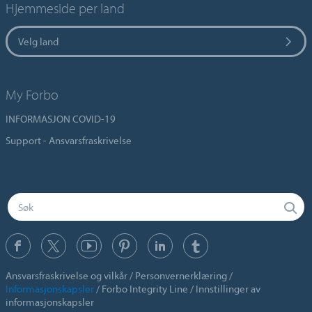
Hjemmeside per land
Velg land
My Forbo
INFORMASJON COVID-19
Support - Ansvarsfraskrivelse
Ansvarsfraskrivelse og vilkår
Personvernerklæring
Informasjonskapsler
Forbo Integrity Line
Innstillinger av
informasjonskapsler