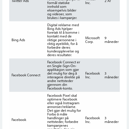
Twitter Ads
2 År
formål statiske
Inc.
innhold som
eksempelvis bilder
og videoer, som
brukes i kampanjer.
Digital reklame med
Bing Ads hjelper
foretak til å komme i
kontakt med de
Microsoft
9
Bing Ads
riktige personene i
Corp.
måneder
riktig øyeblikk, for å
forbedre deres
kundeopplevelse og
deres resultater.
Facebook Connect er
en Single-Sign-On-
applikasjon som gjør
det mulig for deg å
Facebook
3
Facebook Connect
interagere direkte på
Inc.
måneder
andre nettsteder
gjennom din
Facebook-konto.
Facebook Pixel skal
optimere Facebook
eller også Instragram
annonser/reklame.
Det gjør det mulig for
Forbo å måle
handlinger på
Facebook
3
Facebook
nettsteder, forbedre
Inc.
måneder
kampanjenes