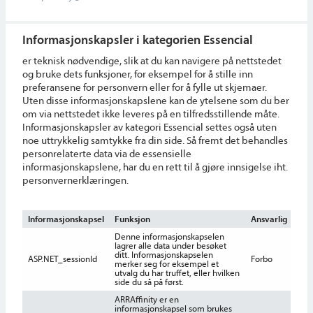
Informasjonskapsler i kategorien Essencial
er teknisk nødvendige, slik at du kan navigere på nettstedet
og bruke dets funksjoner, for eksempel for å stille inn
preferansene for personvern eller for å fylle ut skjemaer.
Uten disse informasjonskapslene kan de ytelsene som du ber
om via nettstedet ikke leveres på en tilfredsstillende måte.
Informasjonskapsler av kategori Essencial settes også uten
noe uttrykkelig samtykke fra din side. Så fremt det behandles
personrelaterte data via de essensielle
informasjonskapslene, har du en rett til å gjøre innsigelse iht.
personvernerklæringen.
Informasjonskapsel
Funksjon
Ansvarlig
G
Denne informasjonskapselen
lagrer alle data under besøket
ditt. Informasjonskapselen
ASP.NET_sessionId
Forbo
s
merker seg for eksempel et
utvalg du har truffet, eller hvilken
side du så på først.
ARRAffinity er en
informasjonskapsel som brukes