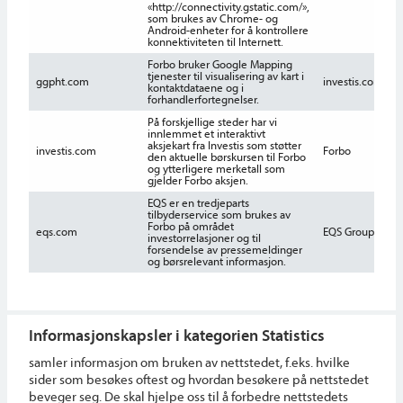
«http://connectivity.gstatic.com/»,
som brukes av Chrome- og
Android-enheter for å kontrollere
konnektiviteten til Internett.
Forbo bruker Google Mapping
tjenester til visualisering av kart i
ggpht.com
investis.com
s
kontaktdataene og i
forhandlerfortegnelser.
På forskjellige steder har vi
innlemmet et interaktivt
aksjekart fra Investis som støtter
investis.com
Forbo
s
den aktuelle børskursen til Forbo
og ytterligere merketall som
gjelder Forbo aksjen.
EQS er en tredjeparts
tilbyderservice som brukes av
Forbo på området
eqs.com
EQS Group
-
investorrelasjoner og til
forsendelse av pressemeldinger
og børsrelevant informasjon.
Informasjonskapsler i kategorien Statistics
samler informasjon om bruken av nettstedet, f.eks. hvilke
sider som besøkes oftest og hvordan besøkere på nettstedet
beveger seg. De skal hjelpe oss til å forbedre nettstedets