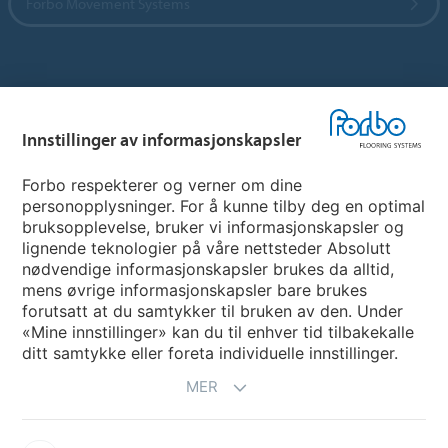
Forbo Movement Systems
Hjemmeside per land
Innstillinger av informasjonskapsler
Velg land
Forbo respekterer og verner om dine
personopplysninger. For å kunne tilby deg en optimal
My Forbo
bruksopplevelse, bruker vi informasjonskapsler og
lignende teknologier på våre nettsteder Absolutt
INFORMASJON COVID-19
nødvendige informasjonskapsler brukes da alltid,
Support - Ansvarsfraskrivelse
mens øvrige informasjonskapsler bare brukes
forutsatt at du samtykker til bruken av den. Under
«Mine innstillinger» kan du til enhver tid tilbakekalle
ditt samtykke eller foreta individuelle innstillinger.
MER