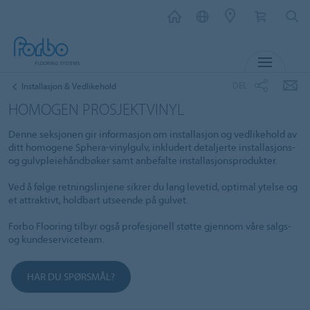
MENY
DEL
Installasjon & Vedlikehold
HOMOGEN PROSJEKTVINYL
Denne seksjonen gir informasjon om installasjon og vedlikehold av
ditt homogene Sphera-vinylgulv, inkludert detaljerte installasjons-
og gulvpleiehåndbøker samt anbefalte installasjonsprodukter.
Ved å følge retningslinjene sikrer du lang levetid, optimal ytelse og
et attraktivt, holdbart utseende på gulvet.
Forbo Flooring tilbyr også profesjonell støtte gjennom våre salgs-
og kundeserviceteam.
HAR DU SPØRSMÅL?