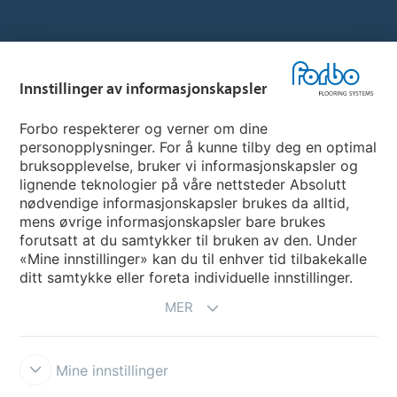
Hjemmeside per land
Innstillinger av informasjonskapsler
Velg land
Forbo respekterer og verner om dine
personopplysninger. For å kunne tilby deg en optimal
My Forbo
bruksopplevelse, bruker vi informasjonskapsler og
lignende teknologier på våre nettsteder Absolutt
INFORMASJON COVID-19
nødvendige informasjonskapsler brukes da alltid,
Support - Ansvarsfraskrivelse
mens øvrige informasjonskapsler bare brukes
forutsatt at du samtykker til bruken av den. Under
«Mine innstillinger» kan du til enhver tid tilbakekalle
ditt samtykke eller foreta individuelle innstillinger.
MER
Mine innstillinger
Ansvarsfraskrivelse og vilkår
Personvernerklæring