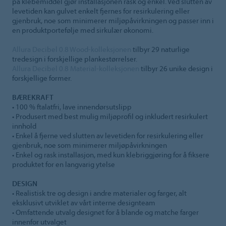
på klebemiddel gjør installasjonen rask og enkel. Ved slutten av
levetiden kan gulvet enkelt fjernes for resirkulering eller
gjenbruk, noe som minimerer miljøpåvirkningen og passer inn i
en produktportefølje med sirkulær økonomi.
Allura Decibel 0.8 Wood-kolleksjonen
tilbyr 29 naturlige
tredesign i forskjellige plankestørrelser.
Allura Decibel 0.8 Material-kolleksjonen
tilbyr 26 unike design i
forskjellige former.
BÆREKRAFT
• 100 % ftalatfri, lave innendørsutslipp
• Produsert med best mulig miljøprofil og inkludert resirkulert
innhold
• Enkel å fjerne ved slutten av levetiden for resirkulering eller
gjenbruk, noe som minimerer miljøpåvirkningen
• Enkel og rask installasjon, med kun klebriggjøring for å fiksere
produktet for en langvarig ytelse
DESIGN
• Realistisk tre og design i andre materialer og farger, alt
eksklusivt utviklet av vårt interne designteam
• Omfattende utvalg designet for å blande og matche farger
innenfor utvalget