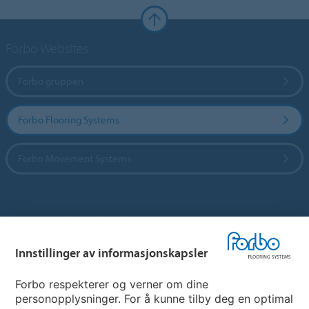
Forbo Websites
Forbo gruppen
Forbo Flooring Systems
Forbo Movement Systems
Hjemmeside per land
Innstillinger av informasjonskapsler
Velg land
Forbo respekterer og verner om dine
personopplysninger. For å kunne tilby deg en optimal
My Forbo