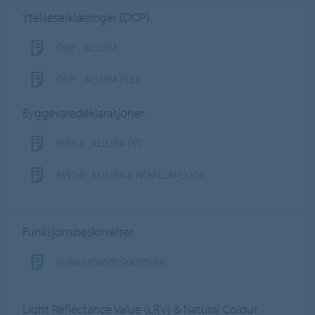
Ytelseserklæringer (DOP)
DOP - ALLURA
DOP - ALLURA FLEX
Byggevaredeklarasjoner
BVD -E- ALLURA LVT
BVD -E- ALLURA & NOVILON CLICK
Funksjonsbeskrivelser
FUNKSJONSBESKRIVELER
Light Reflectance Value (LRV) & Natural Colour