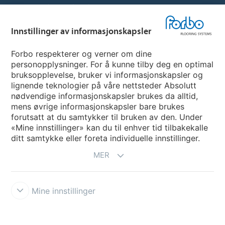
Hjemmeside per land
Innstillinger av informasjonskapsler
Velg land
Forbo respekterer og verner om dine
personopplysninger. For å kunne tilby deg en optimal
My Forbo
bruksopplevelse, bruker vi informasjonskapsler og
lignende teknologier på våre nettsteder Absolutt
INFORMASJON COVID-19
nødvendige informasjonskapsler brukes da alltid,
Support - Ansvarsfraskrivelse
mens øvrige informasjonskapsler bare brukes
forutsatt at du samtykker til bruken av den. Under
«Mine innstillinger» kan du til enhver tid tilbakekalle
ditt samtykke eller foreta individuelle innstillinger.
MER
Mine innstillinger
Ansvarsfraskrivelse og vilkår
Personvernerklæring
Informasjonskapsler
Forbo Integrity Line
Innstillinger av
informasjonskapsler