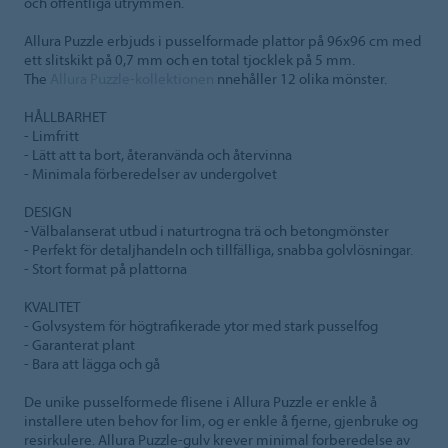
och offentliga utrymmen.
Allura Puzzle erbjuds i pusselformade plattor på 96x96 cm med
ett slitskikt på 0,7 mm och en total tjocklek på 5 mm.
The
Allura Puzzle-kollektionen
nnehåller 12 olika mönster.
HÅLLBARHET
- Limfritt
- Lätt att ta bort, återanvända och återvinna
- Minimala förberedelser av undergolvet
DESIGN
- Välbalanserat utbud i naturtrogna trä och betongmönster
- Perfekt för detaljhandeln och tillfälliga, snabba golvlösningar.
- Stort format på plattorna
KVALITET
- Golvsystem för högtrafikerade ytor med stark pusselfog
- Garanterat plant
- Bara att lägga och gå
De unike pusselformede flisene i Allura Puzzle er enkle å
installere uten behov for lim, og er enkle å fjerne, gjenbruke og
resirkulere. Allura Puzzle-gulv krever minimal forberedelse av