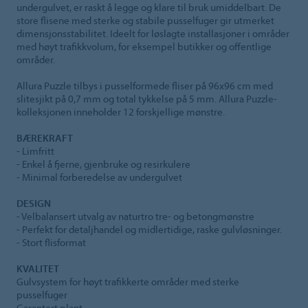
undergulvet, er raskt å legge og klare til bruk umiddelbart. De
store flisene med sterke og stabile pusselfuger gir utmerket
dimensjonsstabilitet. Ideelt for løslagte installasjoner i områder
med høyt trafikkvolum, for eksempel butikker og offentlige
områder.
Allura Puzzle tilbys i pusselformede fliser på 96x96 cm med
slitesjikt på 0,7 mm og total tykkelse på 5 mm. Allura Puzzle-
kolleksjonen inneholder 12 forskjellige mønstre.
BÆREKRAFT
- Limfritt
- Enkel å fjerne, gjenbruke og resirkulere
- Minimal forberedelse av undergulvet
DESIGN
- Velbalansert utvalg av naturtro tre- og betongmønstre
- Perfekt for detaljhandel og midlertidige, raske gulvløsninger.
- Stort flisformat
KVALITET
Gulvsystem for høyt trafikkerte områder med sterke
pusselfuger
Garantert plant