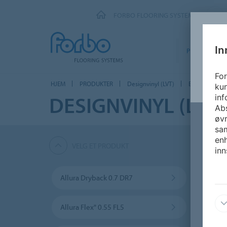
FORBO FLOORING SYSTEMS
In
PRODUKTER
For
HJEM
PRODUKTER
Designvinyl (LVT)
Enduro Click 
kun
DESIGNVINYL (LVT)
inf
Abs
øvr
sam
enh
VELG ET PRODUKT
inn
Allura Dryback 0.7 DR7
Allur
Allura Flex" 0.55 FL5
Allura