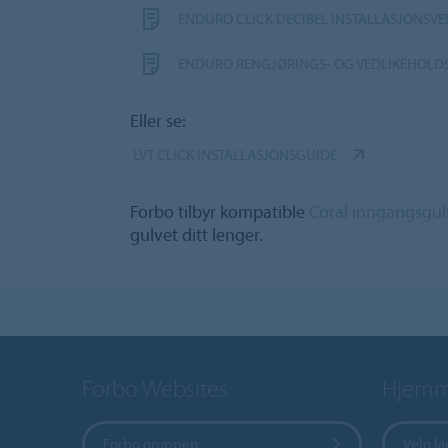
ENDURO CLICK DECIBEL INSTALLASJONSVE
ENDURO RENGJØRINGS- OG VEDLIKEHOLD
Eller se:
LVT CLICK INSTALLASJONSGUIDE
Forbo tilbyr kompatible
Coral inngangsgul
gulvet ditt lenger.
Forbo Websites
Hjemme
Forbo gruppen
Velg l