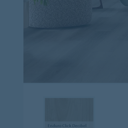
Enduro
Click Decibel