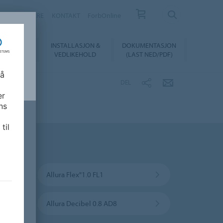
FORHANDLERE
KONTAKT
ForbOnline
INSTALLASJON &
DOKUMENTASJON
SUALIZER
VEDLIKEHOLD
(LAST NED/PDF)
 å
DEL
er
ns
til
Allura Flex"1.0 FL1
Allura Decibel 0.8 AD8