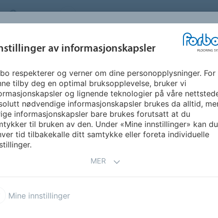
NORWAY
OM OSS
KARRIERE
FAQ
NYHETSBREV
INSPIRASJON &
nstillinger av informasjonskapsler
SEGMENTER
BÆREKRAFT
FLOORVI
REFERANSER
bo respekterer og verner om dine personopplysninger. For
Decibel 0.55 CD5
ne tilby deg en optimal bruksopplevelse, bruker vi
ormasjonskapsler og lignende teknologier på våre nettsted
olutt nødvendige informasjonskapsler brukes da alltid, me
ige informasjonskapsler bare brukes forutsatt at du
tykker til bruken av den. Under «Mine innstillinger» kan du 
ver tid tilbakekalle ditt samtykke eller foreta individuelle
stillinger.
MER
a Dryback 0.55 DR5
Allura Dryback 0.4 DR4
Mine innstillinger
 Puzzle PZ7
Allura Click Pro CL5