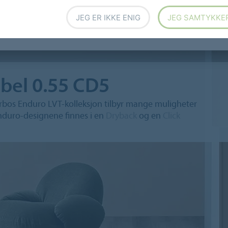
o Dryback 0.3 DR3
Enduro Click Decibel 0.55 CD5
JEG ER IKKE ENIG
JEG SAMTYKKE
ibel 0.55 CD5
rbos Enduro LVT-kolleksjon tilbyr mange muligheter
Enduro-designene finnes i en
Dryback
og en
Click