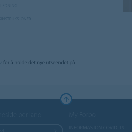
ILEDNING
SINSTRUKSJONER
v
for å holde det nye utseendet på
side per land
My Forbo
INFORMASJON COVID-19
and