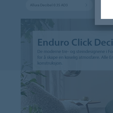
Allura Decibel 0.35 AD3
Endur
Enduro Click Dec
De moderne tre- og steindesignene i Fo
for å skape en koselig atmosfære. Alle 
konstruksjon.