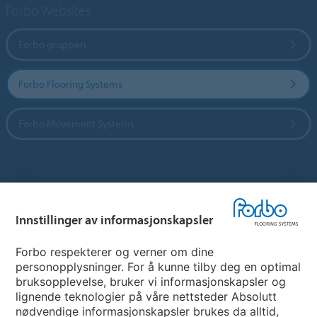
Forbo Websites
Forbo gruppen
Forbo Flooring Systems
Forbo Movement Systems
Hjemmeside per land
Innstillinger av informasjonskapsler
Velg land
Forbo respekterer og verner om dine
personopplysninger. For å kunne tilby deg en optimal
My Forbo
bruksopplevelse, bruker vi informasjonskapsler og
lignende teknologier på våre nettsteder Absolutt
INFORMASJON COVID-19
nødvendige informasjonskapsler brukes da alltid,