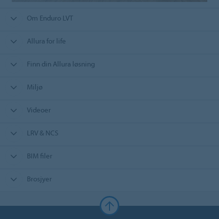
Om Enduro LVT
Allura for life
Finn din Allura løsning
Miljø
Videoer
LRV & NCS
BIM filer
Brosjyer