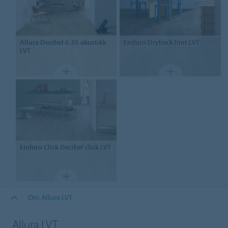
Allura Decibel 0.35
akustikk
Enduro Dryback
limt LVT
LVT
Enduro Click Decibel
click LVT
Om Allura LVT
Allura LVT