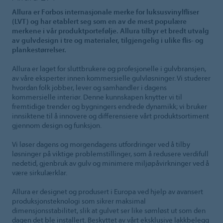
Allura er Forbos internasjonale merke for luksusvinylfliser
(LVT) og har etablert seg som en av de mest populære
merkene i vår produktportefølje. Allura tilbyr et bredt utvalg
av gulvdesign i tre og materialer, tilgjengelig i ulike flis- og
plankestørrelser.
Allura er laget for sluttbrukere og profesjonelle i gulvbransjen,
av våre eksperter innen kommersielle gulvløsninger. Vi studerer
hvordan folk jobber, lever og samhandler i dagens
kommersielle interiør. Denne kunnskapen knytter vi til
fremtidige trender og bygningers endrede dynamikk; vi bruker
innsiktene til å innovere og differensiere vårt produktsortiment
gjennom design og funksjon.
Vi løser dagens og morgendagens utfordringer ved å tilby
løsninger på viktige problemstillinger, som å redusere verdifull
nedetid, gjenbruk av gulv og minimere miljøpåvirkninger ved å
være sirkulærklar.
Allura er designet og produsert i Europa ved hjelp av avansert
produksjonsteknologi som sikrer maksimal
dimensjonsstabilitet, slik at gulvet ser like sømløst ut som den
dagen det ble installert. Beskyttet av vårt eksklusive lakkbelegg