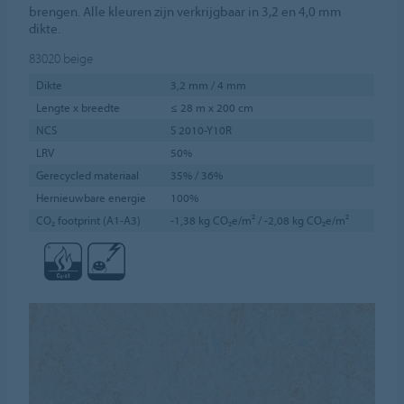
brengen. Alle kleuren zijn verkrijgbaar in 3,2 en 4,0 mm
dikte.
83020
beige
Dikte
3,2 mm / 4 mm
Lengte x breedte
≤ 28 m x 200 cm
NCS
S 2010-Y10R
LRV
50%
Gerecycled materiaal
35% / 36%
Hernieuwbare energie
100%
CO₂ footprint (A1-A3)
-1,38 kg CO₂e/m² / -2,08 kg CO₂e/m²