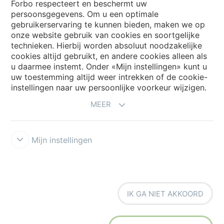
Forbo respecteert en beschermt uw
persoonsgegevens. Om u een optimale
Website
gebruikerservaring te kunnen bieden, maken we op
onze website gebruik van cookies en soortgelijke
Kies uw land
technieken. Hierbij worden absoluut noodzakelijke
cookies altijd gebruikt, en andere cookies alleen als
u daarmee instemt. Onder «Mijn instellingen» kunt u
uw toestemming altijd weer intrekken of de cookie-
My Forbo
instellingen naar uw persoonlijke voorkeur wijzigen.
NIEUWSBRIEF
MEER
Mijn instellingen
Voorwaarden
Privacyverklaring
Disclaimer
Cookies
Forbo
IK GA NIET AKKOORD
Integrity Line
Cookie-instellingen