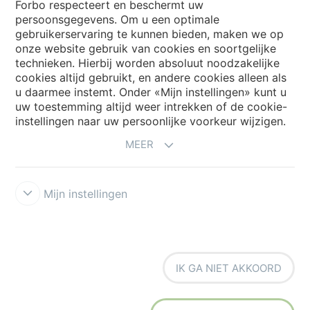
Forbo respecteert en beschermt uw
persoonsgegevens. Om u een optimale
Website
gebruikerservaring te kunnen bieden, maken we op
onze website gebruik van cookies en soortgelijke
Kies uw land
technieken. Hierbij worden absoluut noodzakelijke
cookies altijd gebruikt, en andere cookies alleen als
u daarmee instemt. Onder «Mijn instellingen» kunt u
uw toestemming altijd weer intrekken of de cookie-
My Forbo
instellingen naar uw persoonlijke voorkeur wijzigen.
NIEUWSBRIEF
MEER
Mijn instellingen
Voorwaarden
Privacyverklaring
Disclaimer
Cookies
Forbo
IK GA NIET AKKOORD
Integrity Line
Cookie-instellingen