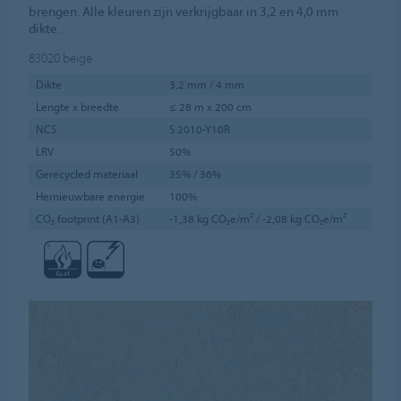
brengen. Alle kleuren zijn verkrijgbaar in 3,2 en 4,0 mm
dikte.
83020
beige
Dikte
3,2 mm / 4 mm
Lengte x breedte
≤ 28 m x 200 cm
NCS
S 2010-Y10R
LRV
50%
Gerecycled materiaal
35% / 36%
Hernieuwbare energie
100%
CO₂ footprint (A1-A3)
-1,38 kg CO₂e/m² / -2,08 kg CO₂e/m²