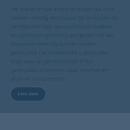
We streven ernaar ervoor te zorgen dat onze
vloeren volledig recyclebaar zijn en helpen bij
de implementatie van economisch haalbare
terugnameprogramma's, aangezien niet alle
materialen oneindig kunnen worden
gerecycled. Dat betekent dat u producten
krijgt waarvan gemiddeld tot 37% is
gerecycled uit bronnen zoals visnetten en
afval van consumenten.
Lees meer