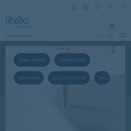
MENU
DEEL
Duurzaamheid
GOING ROUND
WAT WIJ DOEN
VERSLAGEN
CO2 CALCULATOR
FAQ