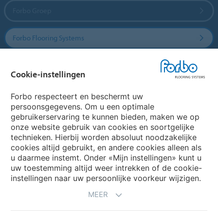
Forbo Groep
Forbo Flooring Systems
Forbo Movement Systems
Cookie-instellingen
Forbo respecteert en beschermt uw
persoonsgegevens. Om u een optimale
Website
gebruikerservaring te kunnen bieden, maken we op
onze website gebruik van cookies en soortgelijke
Kies uw land
technieken. Hierbij worden absoluut noodzakelijke
cookies altijd gebruikt, en andere cookies alleen als
u daarmee instemt. Onder «Mijn instellingen» kunt u
uw toestemming altijd weer intrekken of de cookie-
My Forbo
instellingen naar uw persoonlijke voorkeur wijzigen.
NIEUWSBRIEF
MEER